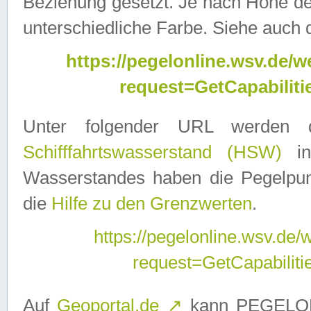
Beziehung gesetzt. Je nach Höhe d
unterschiedliche Farbe. Siehe auch 
https://pegelonline.wsv.de
request=GetCapabilit
Unter folgender URL werden
Schifffahrtswasserstand (HSW)
in
Wasserstandes haben die Pegelpunk
die
Hilfe zu den Grenzwerten
.
https://pegelonline.wsv.de
request=GetCapabilit
Auf
Geoportal.de
↗
kann PEGELON