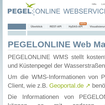
Hilfe
Lin
Überblick
REST-API
HyDAS-API
Visualisieru
PEGELONLINE Web Map
PEGELONLINE WMS stellt kostenfr
und Küstenpegel der Wasserstraßen
Um die WMS-Informationen von 
Client, wie z.B.
Geoportal.de
↗
benöt
Die Informationen von PEGE