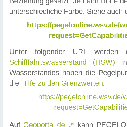
Beziehung gesetzt. Je nach Höhe d
unterschiedliche Farbe. Siehe auch 
https://pegelonline.wsv.de
request=GetCapabilit
Unter folgender URL werden
Schifffahrtswasserstand (HSW)
in
Wasserstandes haben die Pegelpunk
die
Hilfe zu den Grenzwerten
.
https://pegelonline.wsv.de
request=GetCapabilit
Auf
Geoportal.de
↗
kann PEGELON