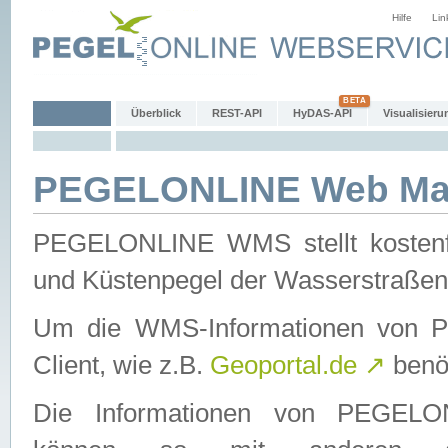
Hilfe
Lin
Überblick
REST-API
HyDAS-API
Visualisieru
PEGELONLINE Web Map
PEGELONLINE WMS stellt kostenfr
und Küstenpegel der Wasserstraßen
Um die WMS-Informationen von 
Client, wie z.B.
Geoportal.de
↗
benöt
Die Informationen von PEGE