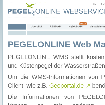
Hilfe
Lin
Überblick
REST-API
HyDAS-API
Visualisieru
PEGELONLINE Web Map
PEGELONLINE WMS stellt kostenfr
und Küstenpegel der Wasserstraßen
Um die WMS-Informationen von 
Client, wie z.B.
Geoportal.de
↗
benöt
Die Informationen von PEGE