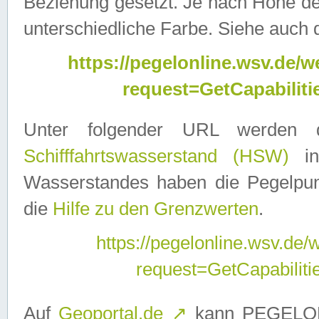
Beziehung gesetzt. Je nach Höhe d
unterschiedliche Farbe. Siehe auch 
https://pegelonline.wsv.de
request=GetCapabilit
Unter folgender URL werden
Schifffahrtswasserstand (HSW)
in
Wasserstandes haben die Pegelpunk
die
Hilfe zu den Grenzwerten
.
https://pegelonline.wsv.de
request=GetCapabilit
Auf
Geoportal.de
↗
kann PEGELON