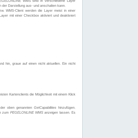
 PEGELONLINE WMS sind in verschiedene Layer
s in der Darstellung aus- und anschalten kann.
zw. WMS-Client werden die Layer meist in einer
 Layer mit einer Checkbox aktiviert und deaktiviert
d hin, graue auf einen nicht aktuellen. Ein nicht
ten Kartenclients die Möglichkeit mit einem Klick
 der oben genannten
GetCapabilities
hinzufügen.
nen zum
PEGELONLINE WMS
anzeigen lassen. Es