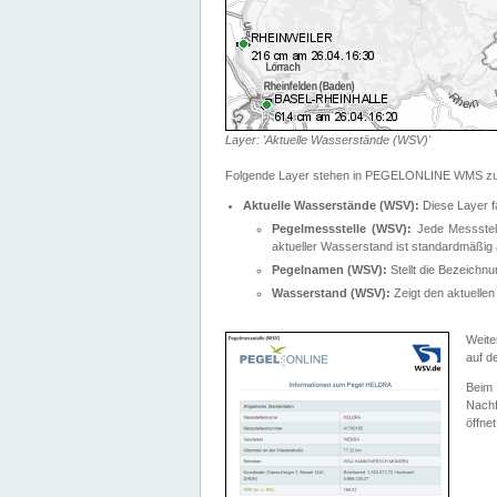
Layer: 'Aktuelle Wasserstände (WSV)'
Folgende Layer stehen in PEGELONLINE WMS zur
Aktuelle Wasserstände (WSV):
Diese Layer f
Pegelmessstelle (WSV):
Jede Messstelle
aktueller Wasserstand ist standardmäßig ä
Pegelnamen (WSV):
Stellt die Bezeich
Wasserstand (WSV):
Zeigt den aktuellen
Weite
auf d
Bei
Nachf
öffnet