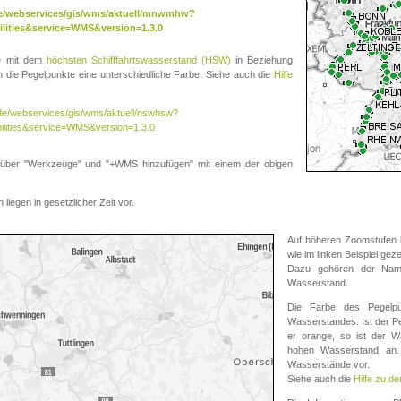
.de/webservices/gis/wms/aktuell/mnwmhw?
lities&service=WMS&version=1.3.0
te mit dem
höchsten Schifffahrtswasserstand (HSW)
in Beziehung
die Pegelpunkte eine unterschiedliche Farbe. Siehe auch die
Hilfe
v.de/webservices/gis/wms/aktuell/nswhsw?
ilities&service=WMS&version=1.3.0
r "Werkzeuge" und "+WMS hinzufügen" mit einem der obigen
liegen in gesetzlicher Zeit vor.
Auf höheren Zoomstufen k
wie im linken Beispiel gez
Dazu gehören der Name
Wasserstand.
Die Farbe des Pegelpu
Wasserstandes. Ist der Peg
er orange, so ist der Wa
hohen Wasserstand an. 
Wasserstände vor.
Siehe auch die
Hilfe zu d