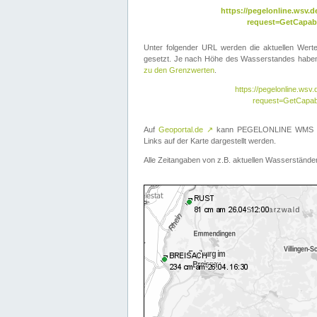
https://pegelonline.wsv
request=GetCapabi
Unter folgender URL werden die aktuellen Wer
gesetzt. Je nach Höhe des Wasserstandes haben 
zu den Grenzwerten
.
https://pegelonline.ws
request=GetCapab
Auf
Geoportal.de
↗
kann PEGELONLINE WMS übe
Links auf der Karte dargestellt werden.
Alle Zeitangaben von z.B. aktuellen Wasserständen 