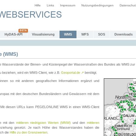
Hilfe
Links
Impressum
Nutzungsbedingungen
Datenschut
HyDAS-API
Visualisierung
WMS
WFS
SOS
Downloads
e (WMS)
e Wasserstände der Binnen- und Küstenpegel der Wasserstraßen des Bundes als WMS zur 
eziehen, wird ein WMS-Client, wie z.B.
Geoportal.de
↗
benötigt.
en so mit anderen geografischen Informationen ergänzt und
eleuropas mit den deutschen Bundesländern und Gewässern mit dem
. Mit diesen URLs kann PEGELONLINE WMS in einen WMS-Client
te mit den
mittleren niedrigsten Werten (MNW)
und den
mittleren
eziehung gesetzt. Je nach Höhe des Wasserstandes haben die
uch die
Hilfe zu den Grenzwerten
.