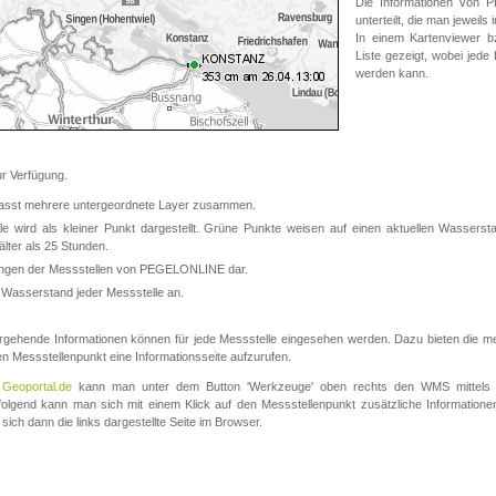
Die Informationen von
unterteilt, die man jeweil
In einem Kartenviewer b
Liste gezeigt, wobei jede
werden kann.
 Verfügung.
asst mehrere untergeordnete Layer zusammen.
 wird als kleiner Punkt dargestellt. Grüne Punkte weisen auf einen aktuellen Wasserstan
lter als 25 Stunden.
nungen der Messstellen von PEGELONLINE dar.
 Wasserstand jeder Messstelle an.
rgehende Informationen können für jede Messstelle eingesehen werden. Dazu bieten die meis
en Messstellenpunkt eine Informationsseite aufzurufen.
m
Geoportal.de
kann man unter dem Button 'Werkzeuge' oben rechts den WMS mittels
olgend kann man sich mit einem Klick auf den Messstellenpunkt zusätzliche Informatio
 sich dann die links dargestellte Seite im Browser.