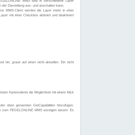
 PEGELONLINE WMS sind in verschiedene Layer
s in der Darstellung aus- und anschalten kann.
zw. WMS-Client werden die Layer meist in einer
 Layer mit einer Checkbox aktiviert und deaktiviert
d hin, graue auf einen nicht aktuellen. Ein nicht
ten Kartenclients die Möglichkeit mit einem Klick
 der oben genannten
GetCapabilities
hinzufügen.
nen zum
PEGELONLINE WMS
anzeigen lassen. Es