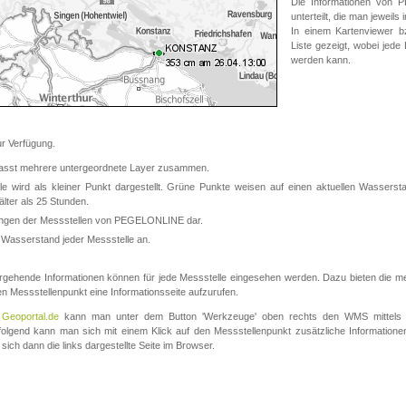
Die Informationen von
unterteilt, die man jeweil
In einem Kartenviewer b
Liste gezeigt, wobei jede
werden kann.
 Verfügung.
asst mehrere untergeordnete Layer zusammen.
 wird als kleiner Punkt dargestellt. Grüne Punkte weisen auf einen aktuellen Wasserstan
lter als 25 Stunden.
nungen der Messstellen von PEGELONLINE dar.
 Wasserstand jeder Messstelle an.
rgehende Informationen können für jede Messstelle eingesehen werden. Dazu bieten die meis
en Messstellenpunkt eine Informationsseite aufzurufen.
m
Geoportal.de
kann man unter dem Button 'Werkzeuge' oben rechts den WMS mittels
olgend kann man sich mit einem Klick auf den Messstellenpunkt zusätzliche Informatio
 sich dann die links dargestellte Seite im Browser.