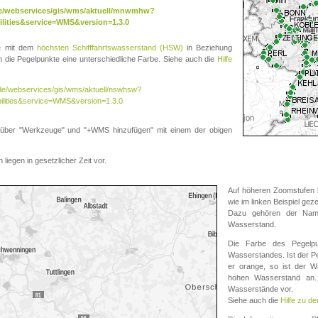
.de/webservices/gis/wms/aktuell/mnwmhw?
lities&service=WMS&version=1.3.0
te mit dem
höchsten Schifffahrtswasserstand (HSW)
in Beziehung
die Pegelpunkte eine unterschiedliche Farbe. Siehe auch die
Hilfe
v.de/webservices/gis/wms/aktuell/nswhsw?
ilities&service=WMS&version=1.3.0
r "Werkzeuge" und "+WMS hinzufügen" mit einem der obigen
liegen in gesetzlicher Zeit vor.
Auf höheren Zoomstufen k
wie im linken Beispiel gez
Dazu gehören der Name
Wasserstand.
Die Farbe des Pegelpu
Wasserstandes. Ist der Peg
er orange, so ist der Wa
hohen Wasserstand an. 
Wasserstände vor.
Siehe auch die
Hilfe zu d