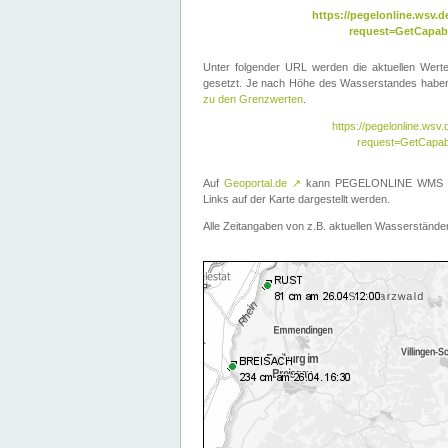
https://pegelonline.wsv
request=GetCapabi
Unter folgender URL werden die aktuellen Wer
gesetzt. Je nach Höhe des Wasserstandes haben 
zu den Grenzwerten
.
https://pegelonline.ws
request=GetCapab
Auf
Geoportal.de
↗
kann PEGELONLINE WMS übe
Links auf der Karte dargestellt werden.
Alle Zeitangaben von z.B. aktuellen Wasserständen 