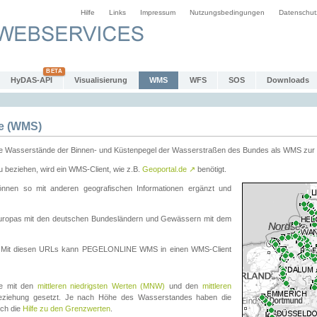
Hilfe
Links
Impressum
Nutzungsbedingungen
Datenschut
HyDAS-API
Visualisierung
WMS
WFS
SOS
Downloads
e (WMS)
e Wasserstände der Binnen- und Küstenpegel der Wasserstraßen des Bundes als WMS zur 
eziehen, wird ein WMS-Client, wie z.B.
Geoportal.de
↗
benötigt.
en so mit anderen geografischen Informationen ergänzt und
eleuropas mit den deutschen Bundesländern und Gewässern mit dem
. Mit diesen URLs kann PEGELONLINE WMS in einen WMS-Client
te mit den
mittleren niedrigsten Werten (MNW)
und den
mittleren
eziehung gesetzt. Je nach Höhe des Wasserstandes haben die
uch die
Hilfe zu den Grenzwerten
.