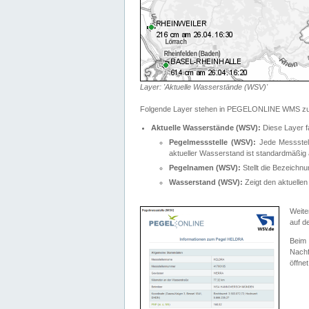
Layer: 'Aktuelle Wasserstände (WSV)'
Folgende Layer stehen in PEGELONLINE WMS zur
Aktuelle Wasserstände (WSV):
Diese Layer f
Pegelmessstelle (WSV):
Jede Messstelle
aktueller Wasserstand ist standardmäßig ä
Pegelnamen (WSV):
Stellt die Bezeich
Wasserstand (WSV):
Zeigt den aktuellen
Weite
auf d
Bei
Nachf
öffnet