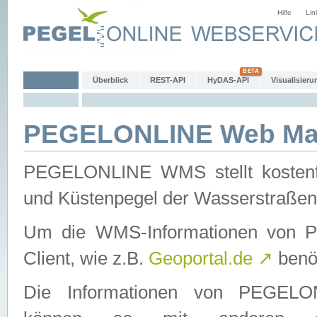
Hilfe
Lin
Überblick
REST-API
HyDAS-API
Visualisieru
PEGELONLINE Web Map
PEGELONLINE WMS stellt kostenfr
und Küstenpegel der Wasserstraßen
Um die WMS-Informationen von 
Client, wie z.B.
Geoportal.de
↗
benöt
Die Informationen von PEGE