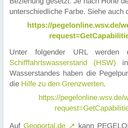
Beziehung gesetzt. Je nach Höhe d
unterschiedliche Farbe. Siehe auch 
https://pegelonline.wsv.de
request=GetCapabilit
Unter folgender URL werden
Schifffahrtswasserstand (HSW)
in
Wasserstandes haben die Pegelpunk
die
Hilfe zu den Grenzwerten
.
https://pegelonline.wsv.de
request=GetCapabilit
Auf
Geoportal.de
↗
kann PEGELON