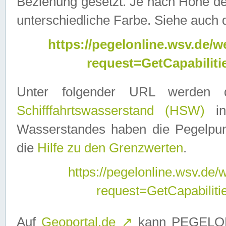
Beziehung gesetzt. Je nach Höhe d
unterschiedliche Farbe. Siehe auch 
https://pegelonline.wsv.de
request=GetCapabilit
Unter folgender URL werden
Schifffahrtswasserstand (HSW)
in
Wasserstandes haben die Pegelpunk
die
Hilfe zu den Grenzwerten
.
https://pegelonline.wsv.de
request=GetCapabilit
Auf
Geoportal.de
↗
kann PEGELON