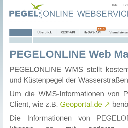
Hilfe
Lin
Überblick
REST-API
HyDAS-API
Visualisieru
PEGELONLINE Web Map
PEGELONLINE WMS stellt kostenfr
und Küstenpegel der Wasserstraßen
Um die WMS-Informationen von 
Client, wie z.B.
Geoportal.de
↗
benöt
Die Informationen von PEGE