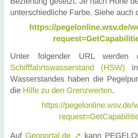
Beziehung gesetzt. Je nach Höhe d
unterschiedliche Farbe. Siehe auch 
https://pegelonline.wsv.de
request=GetCapabilit
Unter folgender URL werden
Schifffahrtswasserstand (HSW)
in
Wasserstandes haben die Pegelpunk
die
Hilfe zu den Grenzwerten
.
https://pegelonline.wsv.de
request=GetCapabilit
Auf
Geoportal.de
↗
kann PEGELON