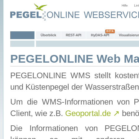
Hilfe
Lin
Überblick
REST-API
HyDAS-API
Visualisieru
PEGELONLINE Web Map
PEGELONLINE WMS stellt kostenfr
und Küstenpegel der Wasserstraßen
Um die WMS-Informationen von 
Client, wie z.B.
Geoportal.de
↗
benöt
Die Informationen von PEGE