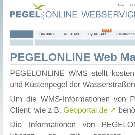
Hilfe
Lin
Überblick
REST-API
HyDAS-API
Visualisieru
PEGELONLINE Web Map
PEGELONLINE WMS stellt kostenfr
und Küstenpegel der Wasserstraßen
Um die WMS-Informationen von 
Client, wie z.B.
Geoportal.de
↗
benöt
Die Informationen von PEGE