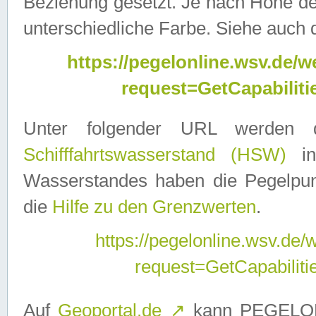
Beziehung gesetzt. Je nach Höhe d
unterschiedliche Farbe. Siehe auch 
https://pegelonline.wsv.de
request=GetCapabilit
Unter folgender URL werden
Schifffahrtswasserstand (HSW)
in
Wasserstandes haben die Pegelpunk
die
Hilfe zu den Grenzwerten
.
https://pegelonline.wsv.de
request=GetCapabilit
Auf
Geoportal.de
↗
kann PEGELON