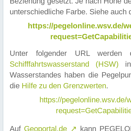
Beziehung gesetzt. Je nach Höhe d
unterschiedliche Farbe. Siehe auch 
https://pegelonline.wsv.de
request=GetCapabilit
Unter folgender URL werden
Schifffahrtswasserstand (HSW)
in
Wasserstandes haben die Pegelpunk
die
Hilfe zu den Grenzwerten
.
https://pegelonline.wsv.de
request=GetCapabilit
Auf
Geoportal.de
↗
kann PEGELON