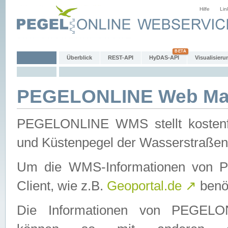
Hilfe
Lin
Überblick
REST-API
HyDAS-API
Visualisieru
PEGELONLINE Web Map
PEGELONLINE WMS stellt kostenfr
und Küstenpegel der Wasserstraßen
Um die WMS-Informationen von 
Client, wie z.B.
Geoportal.de
↗
benöt
Die Informationen von PEGE