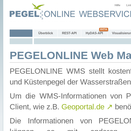
Hilfe
Lin
Überblick
REST-API
HyDAS-API
Visualisieru
PEGELONLINE Web Map
PEGELONLINE WMS stellt kostenfr
und Küstenpegel der Wasserstraßen
Um die WMS-Informationen von 
Client, wie z.B.
Geoportal.de
↗
benöt
Die Informationen von PEGE