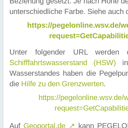
Beziehung gesetzt. Je nach Höhe d
unterschiedliche Farbe. Siehe auch 
https://pegelonline.wsv.de
request=GetCapabilit
Unter folgender URL werden
Schifffahrtswasserstand (HSW)
in
Wasserstandes haben die Pegelpunk
die
Hilfe zu den Grenzwerten
.
https://pegelonline.wsv.de
request=GetCapabilit
Auf
Geoportal.de
↗
kann PEGELON