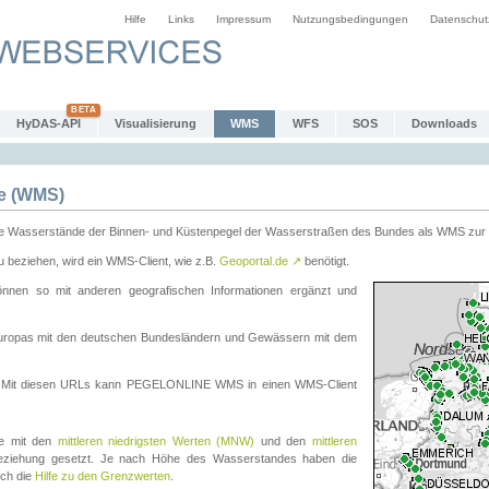
Hilfe
Links
Impressum
Nutzungsbedingungen
Datenschut
HyDAS-API
Visualisierung
WMS
WFS
SOS
Downloads
e (WMS)
e Wasserstände der Binnen- und Küstenpegel der Wasserstraßen des Bundes als WMS zur 
eziehen, wird ein WMS-Client, wie z.B.
Geoportal.de
↗
benötigt.
en so mit anderen geografischen Informationen ergänzt und
eleuropas mit den deutschen Bundesländern und Gewässern mit dem
. Mit diesen URLs kann PEGELONLINE WMS in einen WMS-Client
te mit den
mittleren niedrigsten Werten (MNW)
und den
mittleren
eziehung gesetzt. Je nach Höhe des Wasserstandes haben die
uch die
Hilfe zu den Grenzwerten
.