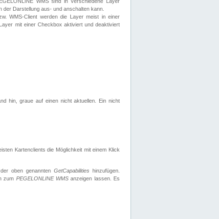
 PEGELONLINE WMS sind in verschiedene Layer
s in der Darstellung aus- und anschalten kann.
zw. WMS-Client werden die Layer meist in einer
 Layer mit einer Checkbox aktiviert und deaktiviert
d hin, graue auf einen nicht aktuellen. Ein nicht
ten Kartenclients die Möglichkeit mit einem Klick
 der oben genannten
GetCapabilities
hinzufügen.
nen zum
PEGELONLINE WMS
anzeigen lassen. Es