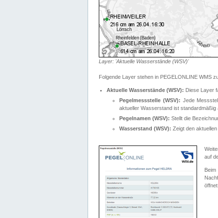
Layer: 'Aktuelle Wasserstände (WSV)'
Folgende Layer stehen in PEGELONLINE WMS zur
Aktuelle Wasserstände (WSV):
Diese Layer f
Pegelmessstelle (WSV):
Jede Messstelle
aktueller Wasserstand ist standardmäßig ä
Pegelnamen (WSV):
Stellt die Bezeich
Wasserstand (WSV):
Zeigt den aktuellen
Weite
auf d
Bei
Nachf
öffnet