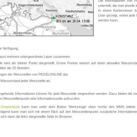
Die Informationen von
unterteilt, die man jeweil
In einem Kartenviewer b
Liste gezeigt, wobei jede
werden kann.
 Verfügung.
asst mehrere untergeordnete Layer zusammen.
 wird als kleiner Punkt dargestellt. Grüne Punkte weisen auf einen aktuellen Wasserstan
lter als 25 Stunden.
nungen der Messstellen von PEGELONLINE dar.
 Wasserstand jeder Messstelle an.
rgehende Informationen können für jede Messstelle eingesehen werden. Dazu bieten die meis
en Messstellenpunkt eine Informationsseite aufzurufen.
m
Geoportal.de
kann man unter dem Button 'Werkzeuge' oben rechts den WMS mittels
olgend kann man sich mit einem Klick auf den Messstellenpunkt zusätzliche Informatio
 sich dann die links dargestellte Seite im Browser.