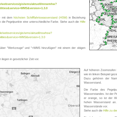
.de/webservices/gis/wms/aktuell/mnwmhw?
lities&service=WMS&version=1.3.0
te mit dem
höchsten Schifffahrtswasserstand (HSW)
in Beziehung
die Pegelpunkte eine unterschiedliche Farbe. Siehe auch die
Hilfe
v.de/webservices/gis/wms/aktuell/nswhsw?
ilities&service=WMS&version=1.3.0
r "Werkzeuge" und "+WMS hinzufügen" mit einem der obigen
liegen in gesetzlicher Zeit vor.
Auf höheren Zoomstufen k
wie im linken Beispiel gez
Dazu gehören der Name
Wasserstand.
Die Farbe des Pegelpu
Wasserstandes. Ist der Peg
er orange, so ist der Wa
hohen Wasserstand an. 
Wasserstände vor.
Siehe auch die
Hilfe zu d