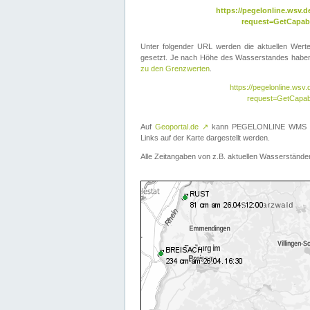
https://pegelonline.wsv
request=GetCapabi
Unter folgender URL werden die aktuellen Wer
gesetzt. Je nach Höhe des Wasserstandes haben 
zu den Grenzwerten
.
https://pegelonline.ws
request=GetCapab
Auf
Geoportal.de
↗
kann PEGELONLINE WMS übe
Links auf der Karte dargestellt werden.
Alle Zeitangaben von z.B. aktuellen Wasserständen 