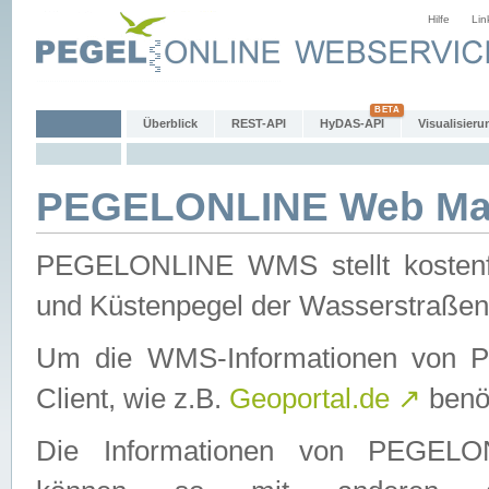
Hilfe
Lin
Überblick
REST-API
HyDAS-API
Visualisieru
PEGELONLINE Web Map
PEGELONLINE WMS stellt kostenfr
und Küstenpegel der Wasserstraßen
Um die WMS-Informationen von 
Client, wie z.B.
Geoportal.de
↗
benöt
Die Informationen von PEGE