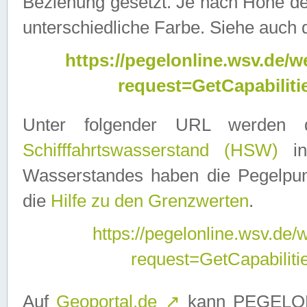
Beziehung gesetzt. Je nach Höhe d
unterschiedliche Farbe. Siehe auch 
https://pegelonline.wsv.de
request=GetCapabilit
Unter folgender URL werden
Schifffahrtswasserstand (HSW)
in
Wasserstandes haben die Pegelpunk
die
Hilfe zu den Grenzwerten
.
https://pegelonline.wsv.de
request=GetCapabilit
Auf
Geoportal.de
↗
kann PEGELON