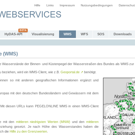
Hilfe
Links
Impressum
Nutzungsbedingungen
Datenschut
HyDAS-API
Visualisierung
WMS
WFS
SOS
Downloads
e (WMS)
e Wasserstände der Binnen- und Küstenpegel der Wasserstraßen des Bundes als WMS zur 
eziehen, wird ein WMS-Client, wie z.B.
Geoportal.de
↗
benötigt.
en so mit anderen geografischen Informationen ergänzt und
eleuropas mit den deutschen Bundesländern und Gewässern mit dem
. Mit diesen URLs kann PEGELONLINE WMS in einen WMS-Client
te mit den
mittleren niedrigsten Werten (MNW)
und den
mittleren
eziehung gesetzt. Je nach Höhe des Wasserstandes haben die
uch die
Hilfe zu den Grenzwerten
.