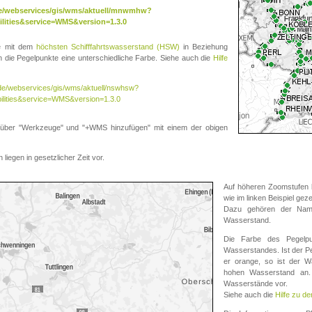
.de/webservices/gis/wms/aktuell/mnwmhw?
lities&service=WMS&version=1.3.0
te mit dem
höchsten Schifffahrtswasserstand (HSW)
in Beziehung
die Pegelpunkte eine unterschiedliche Farbe. Siehe auch die
Hilfe
v.de/webservices/gis/wms/aktuell/nswhsw?
ilities&service=WMS&version=1.3.0
r "Werkzeuge" und "+WMS hinzufügen" mit einem der obigen
liegen in gesetzlicher Zeit vor.
Auf höheren Zoomstufen k
wie im linken Beispiel gez
Dazu gehören der Name
Wasserstand.
Die Farbe des Pegelpu
Wasserstandes. Ist der Peg
er orange, so ist der Wa
hohen Wasserstand an. 
Wasserstände vor.
Siehe auch die
Hilfe zu d