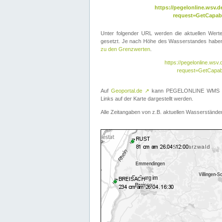
https://pegelonline.wsv
request=GetCapabi
Unter folgender URL werden die aktuellen Wer
gesetzt. Je nach Höhe des Wasserstandes haben 
zu den Grenzwerten
.
https://pegelonline.ws
request=GetCapab
Auf
Geoportal.de
↗
kann PEGELONLINE WMS übe
Links auf der Karte dargestellt werden.
Alle Zeitangaben von z.B. aktuellen Wasserständen 