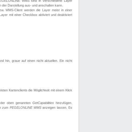
 PEGELONLINE WMS sind in verschiedene Layer
s in der Darstellung aus- und anschalten kann.
zw. WMS-Client werden die Layer meist in einer
 Layer mit einer Checkbox aktiviert und deaktiviert
d hin, graue auf einen nicht aktuellen. Ein nicht
ten Kartenclients die Möglichkeit mit einem Klick
 der oben genannten
GetCapabilities
hinzufügen.
nen zum
PEGELONLINE WMS
anzeigen lassen. Es