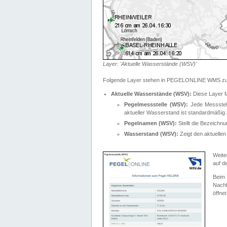
Layer: 'Aktuelle Wasserstände (WSV)'
Folgende Layer stehen in PEGELONLINE WMS zur
Aktuelle Wasserstände (WSV):
Diese Layer f
Pegelmessstelle (WSV):
Jede Messstelle
aktueller Wasserstand ist standardmäßig ä
Pegelnamen (WSV):
Stellt die Bezeich
Wasserstand (WSV):
Zeigt den aktuellen
Weite
auf d
Bei
Nachf
öffnet