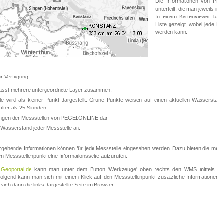
Die Informationen von
unterteilt, die man jeweil
In einem Kartenviewer b
Liste gezeigt, wobei jede
werden kann.
 Verfügung.
asst mehrere untergeordnete Layer zusammen.
 wird als kleiner Punkt dargestellt. Grüne Punkte weisen auf einen aktuellen Wasserstan
lter als 25 Stunden.
nungen der Messstellen von PEGELONLINE dar.
 Wasserstand jeder Messstelle an.
rgehende Informationen können für jede Messstelle eingesehen werden. Dazu bieten die meis
en Messstellenpunkt eine Informationsseite aufzurufen.
m
Geoportal.de
kann man unter dem Button 'Werkzeuge' oben rechts den WMS mittels
olgend kann man sich mit einem Klick auf den Messstellenpunkt zusätzliche Informatio
 sich dann die links dargestellte Seite im Browser.