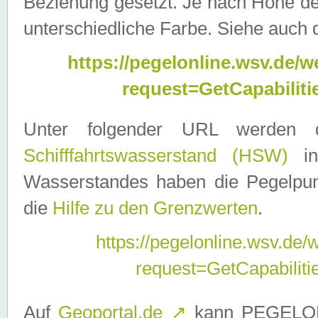
Beziehung gesetzt. Je nach Höhe d
unterschiedliche Farbe. Siehe auch 
https://pegelonline.wsv.de
request=GetCapabilit
Unter folgender URL werden
Schifffahrtswasserstand (HSW)
in
Wasserstandes haben die Pegelpunk
die
Hilfe zu den Grenzwerten
.
https://pegelonline.wsv.de
request=GetCapabilit
Auf
Geoportal.de
↗
kann PEGELON