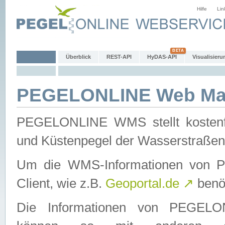
Hilfe
Lin
Überblick
REST-API
HyDAS-API
Visualisieru
PEGELONLINE Web Map
PEGELONLINE WMS stellt kostenfr
und Küstenpegel der Wasserstraßen
Um die WMS-Informationen von 
Client, wie z.B.
Geoportal.de
↗
benöt
Die Informationen von PEGE