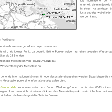
Die Informationen von
unterteilt, die man jeweil
In einem Kartenviewer b
Liste gezeigt, wobei jede
werden kann.
 Verfügung.
asst mehrere untergeordnete Layer zusammen.
 wird als kleiner Punkt dargestellt. Grüne Punkte weisen auf einen aktuellen Wasserstan
lter als 25 Stunden.
nungen der Messstellen von PEGELONLINE dar.
 Wasserstand jeder Messstelle an.
rgehende Informationen können für jede Messstelle eingesehen werden. Dazu bieten die meis
en Messstellenpunkt eine Informationsseite aufzurufen.
m
Geoportal.de
kann man unter dem Button 'Werkzeuge' oben rechts den WMS mittels
olgend kann man sich mit einem Klick auf den Messstellenpunkt zusätzliche Informatio
 sich dann die links dargestellte Seite im Browser.