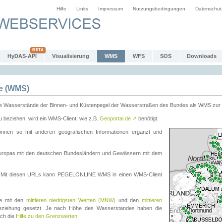
Hilfe
Links
Impressum
Nutzungsbedingungen
Datenschut
HyDAS-API
Visualisierung
WMS
WFS
SOS
Downloads
e (WMS)
e Wasserstände der Binnen- und Küstenpegel der Wasserstraßen des Bundes als WMS zur 
eziehen, wird ein WMS-Client, wie z.B.
Geoportal.de
↗
benötigt.
en so mit anderen geografischen Informationen ergänzt und
eleuropas mit den deutschen Bundesländern und Gewässern mit dem
. Mit diesen URLs kann PEGELONLINE WMS in einen WMS-Client
te mit den
mittleren niedrigsten Werten (MNW)
und den
mittleren
eziehung gesetzt. Je nach Höhe des Wasserstandes haben die
uch die
Hilfe zu den Grenzwerten
.