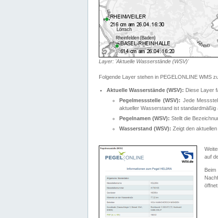
Layer: 'Aktuelle Wasserstände (WSV)'
Folgende Layer stehen in PEGELONLINE WMS zur
Aktuelle Wasserstände (WSV):
Diese Layer f
Pegelmessstelle (WSV):
Jede Messstelle
aktueller Wasserstand ist standardmäßig ä
Pegelnamen (WSV):
Stellt die Bezeich
Wasserstand (WSV):
Zeigt den aktuellen
Weite
auf d
Bei
Nachf
öffnet