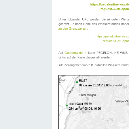
https://pegelonline.wsv
request=GetCapabi
Unter folgender URL werden die aktuellen Wer
gesetzt. Je nach Höhe des Wasserstandes haben 
zu den Grenzwerten
.
https://pegelonline.ws
request=GetCapab
Auf
Geoportal.de
↗
kann PEGELONLINE WMS übe
Links auf der Karte dargestellt werden.
Alle Zeitangaben von z.B. aktuellen Wasserständen 