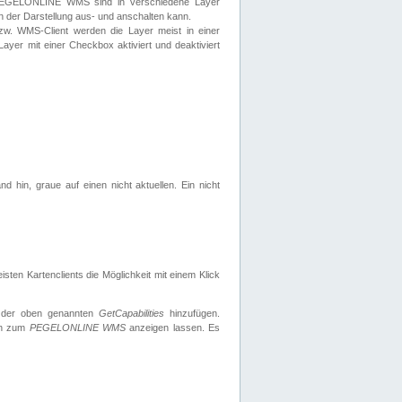
 PEGELONLINE WMS sind in verschiedene Layer
s in der Darstellung aus- und anschalten kann.
zw. WMS-Client werden die Layer meist in einer
 Layer mit einer Checkbox aktiviert und deaktiviert
d hin, graue auf einen nicht aktuellen. Ein nicht
ten Kartenclients die Möglichkeit mit einem Klick
 der oben genannten
GetCapabilities
hinzufügen.
nen zum
PEGELONLINE WMS
anzeigen lassen. Es