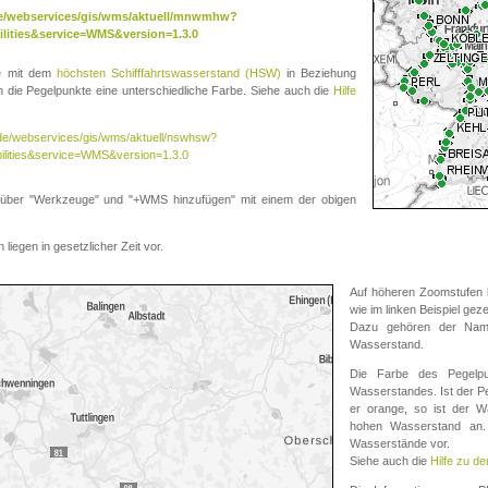
.de/webservices/gis/wms/aktuell/mnwmhw?
lities&service=WMS&version=1.3.0
te mit dem
höchsten Schifffahrtswasserstand (HSW)
in Beziehung
die Pegelpunkte eine unterschiedliche Farbe. Siehe auch die
Hilfe
v.de/webservices/gis/wms/aktuell/nswhsw?
ilities&service=WMS&version=1.3.0
r "Werkzeuge" und "+WMS hinzufügen" mit einem der obigen
liegen in gesetzlicher Zeit vor.
Auf höheren Zoomstufen k
wie im linken Beispiel gez
Dazu gehören der Name
Wasserstand.
Die Farbe des Pegelpu
Wasserstandes. Ist der Peg
er orange, so ist der Wa
hohen Wasserstand an. 
Wasserstände vor.
Siehe auch die
Hilfe zu d