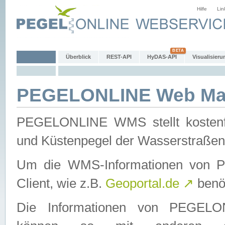
Hilfe
Lin
Überblick
REST-API
HyDAS-API
Visualisieru
PEGELONLINE Web Map
PEGELONLINE WMS stellt kostenfr
und Küstenpegel der Wasserstraßen
Um die WMS-Informationen von 
Client, wie z.B.
Geoportal.de
↗
benöt
Die Informationen von PEGE