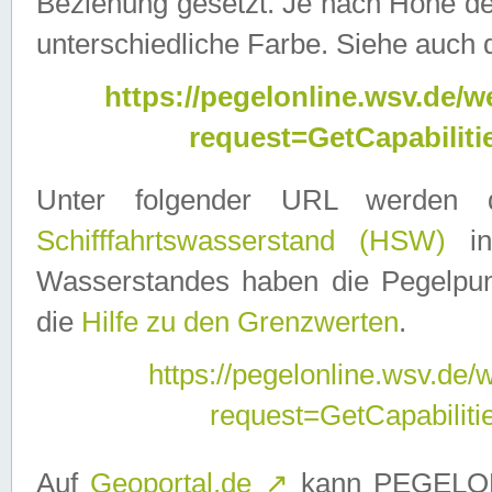
Beziehung gesetzt. Je nach Höhe d
unterschiedliche Farbe. Siehe auch 
https://pegelonline.wsv.de
request=GetCapabilit
Unter folgender URL werden
Schifffahrtswasserstand (HSW)
in
Wasserstandes haben die Pegelpunk
die
Hilfe zu den Grenzwerten
.
https://pegelonline.wsv.de
request=GetCapabilit
Auf
Geoportal.de
↗
kann PEGELON