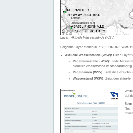
Layer: 'Aktuelle Wasserstände (WSV)'
Folgende Layer stehen in PEGELONLINE WMS zur
Aktuelle Wasserstände (WSV):
Diese Layer f
Pegelmessstelle (WSV):
Jede Messstelle
aktueller Wasserstand ist standardmäßig ä
Pegelnamen (WSV):
Stellt die Bezeich
Wasserstand (WSV):
Zeigt den aktuellen
Weite
auf d
Bei
Nachf
öffnet