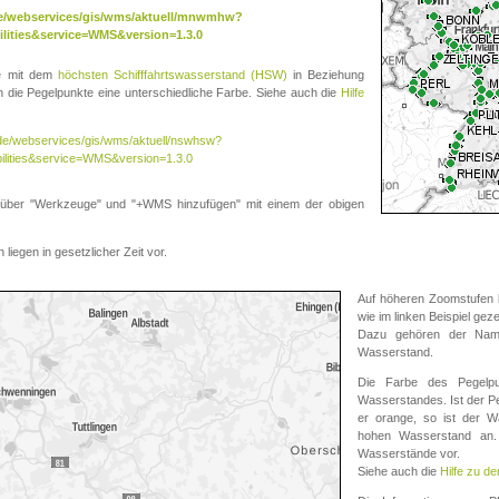
.de/webservices/gis/wms/aktuell/mnwmhw?
lities&service=WMS&version=1.3.0
te mit dem
höchsten Schifffahrtswasserstand (HSW)
in Beziehung
die Pegelpunkte eine unterschiedliche Farbe. Siehe auch die
Hilfe
v.de/webservices/gis/wms/aktuell/nswhsw?
ilities&service=WMS&version=1.3.0
r "Werkzeuge" und "+WMS hinzufügen" mit einem der obigen
liegen in gesetzlicher Zeit vor.
Auf höheren Zoomstufen k
wie im linken Beispiel gez
Dazu gehören der Name
Wasserstand.
Die Farbe des Pegelpu
Wasserstandes. Ist der Peg
er orange, so ist der Wa
hohen Wasserstand an. 
Wasserstände vor.
Siehe auch die
Hilfe zu d