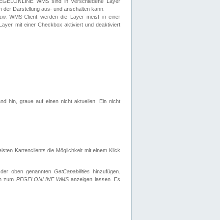
 PEGELONLINE WMS sind in verschiedene Layer
s in der Darstellung aus- und anschalten kann.
zw. WMS-Client werden die Layer meist in einer
 Layer mit einer Checkbox aktiviert und deaktiviert
d hin, graue auf einen nicht aktuellen. Ein nicht
ten Kartenclients die Möglichkeit mit einem Klick
 der oben genannten
GetCapabilities
hinzufügen.
nen zum
PEGELONLINE WMS
anzeigen lassen. Es