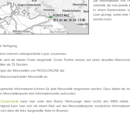
Die Informationen von
unterteilt, die man jeweil
In einem Kartenviewer b
Liste gezeigt, wobei jede
werden kann.
 Verfügung.
asst mehrere untergeordnete Layer zusammen.
 wird als kleiner Punkt dargestellt. Grüne Punkte weisen auf einen aktuellen Wasserstan
lter als 25 Stunden.
nungen der Messstellen von PEGELONLINE dar.
 Wasserstand jeder Messstelle an.
rgehende Informationen können für jede Messstelle eingesehen werden. Dazu bieten die meis
en Messstellenpunkt eine Informationsseite aufzurufen.
m
Geoportal.de
kann man unter dem Button 'Werkzeuge' oben rechts den WMS mittels
olgend kann man sich mit einem Klick auf den Messstellenpunkt zusätzliche Informatio
 sich dann die links dargestellte Seite im Browser.