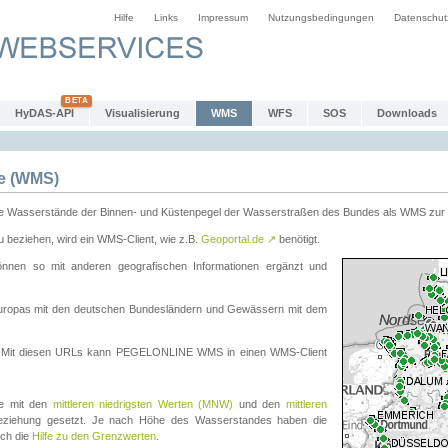
Hilfe
Links
Impressum
Nutzungsbedingungen
Datenschut
HyDAS-API
Visualisierung
WMS
WFS
SOS
Downloads
e (WMS)
e Wasserstände der Binnen- und Küstenpegel der Wasserstraßen des Bundes als WMS zur 
eziehen, wird ein WMS-Client, wie z.B.
Geoportal.de
↗
benötigt.
en so mit anderen geografischen Informationen ergänzt und
eleuropas mit den deutschen Bundesländern und Gewässern mit dem
. Mit diesen URLs kann PEGELONLINE WMS in einen WMS-Client
te mit den
mittleren niedrigsten Werten (MNW)
und den
mittleren
eziehung gesetzt. Je nach Höhe des Wasserstandes haben die
uch die
Hilfe zu den Grenzwerten
.