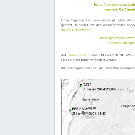
https://pegelonline.wsv
request=GetCapabi
Unter folgender URL werden die aktuellen Wer
gesetzt. Je nach Höhe des Wasserstandes haben 
zu den Grenzwerten
.
https://pegelonline.ws
request=GetCapab
Auf
Geoportal.de
↗
kann PEGELONLINE WMS übe
Links auf der Karte dargestellt werden.
Alle Zeitangaben von z.B. aktuellen Wasserständen 