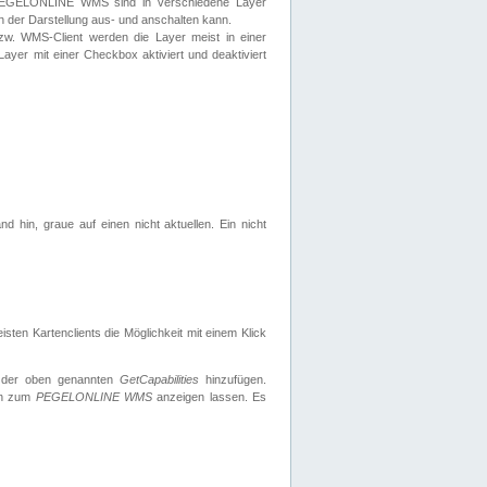
 PEGELONLINE WMS sind in verschiedene Layer
s in der Darstellung aus- und anschalten kann.
zw. WMS-Client werden die Layer meist in einer
 Layer mit einer Checkbox aktiviert und deaktiviert
d hin, graue auf einen nicht aktuellen. Ein nicht
ten Kartenclients die Möglichkeit mit einem Klick
 der oben genannten
GetCapabilities
hinzufügen.
nen zum
PEGELONLINE WMS
anzeigen lassen. Es