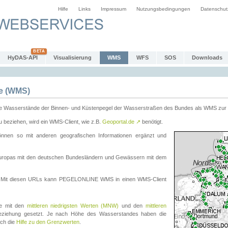
Hilfe
Links
Impressum
Nutzungsbedingungen
Datenschut
HyDAS-API
Visualisierung
WMS
WFS
SOS
Downloads
e (WMS)
e Wasserstände der Binnen- und Küstenpegel der Wasserstraßen des Bundes als WMS zur 
eziehen, wird ein WMS-Client, wie z.B.
Geoportal.de
↗
benötigt.
en so mit anderen geografischen Informationen ergänzt und
eleuropas mit den deutschen Bundesländern und Gewässern mit dem
. Mit diesen URLs kann PEGELONLINE WMS in einen WMS-Client
te mit den
mittleren niedrigsten Werten (MNW)
und den
mittleren
eziehung gesetzt. Je nach Höhe des Wasserstandes haben die
uch die
Hilfe zu den Grenzwerten
.