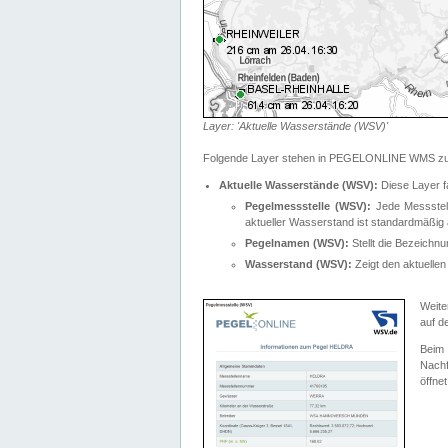
Layer: 'Aktuelle Wasserstände (WSV)'
Folgende Layer stehen in PEGELONLINE WMS zur
Aktuelle Wasserstände (WSV):
Diese Layer f
Pegelmessstelle (WSV):
Jede Messstelle
aktueller Wasserstand ist standardmäßig ä
Pegelnamen (WSV):
Stellt die Bezeich
Wasserstand (WSV):
Zeigt den aktuellen
Weite
auf d
Bei
Nachf
öffnet