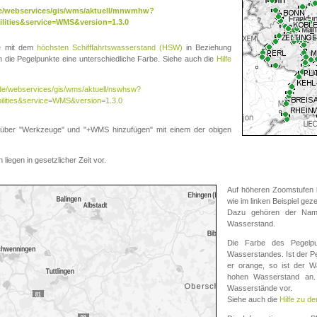
.de/webservices/gis/wms/aktuell/mnwmhw?
lities&service=WMS&version=1.3.0
te mit dem
höchsten Schifffahrtswasserstand (HSW)
in Beziehung
die Pegelpunkte eine unterschiedliche Farbe. Siehe auch die
Hilfe
v.de/webservices/gis/wms/aktuell/nswhsw?
ilities&service=WMS&version=1.3.0
r "Werkzeuge" und "+WMS hinzufügen" mit einem der obigen
liegen in gesetzlicher Zeit vor.
Auf höheren Zoomstufen k
wie im linken Beispiel gez
Dazu gehören der Name
Wasserstand.
Die Farbe des Pegelpu
Wasserstandes. Ist der Peg
er orange, so ist der Wa
hohen Wasserstand an. 
Wasserstände vor.
Siehe auch die
Hilfe zu d