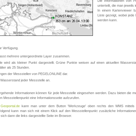
Die Informationen von
unterteilt, die man jeweil
In einem Kartenviewer b
Liste gezeigt, wobei jede
werden kann.
 Verfügung.
asst mehrere untergeordnete Layer zusammen.
 wird als kleiner Punkt dargestellt. Grüne Punkte weisen auf einen aktuellen Wasserstan
lter als 25 Stunden.
nungen der Messstellen von PEGELONLINE dar.
 Wasserstand jeder Messstelle an.
rgehende Informationen können für jede Messstelle eingesehen werden. Dazu bieten die meis
en Messstellenpunkt eine Informationsseite aufzurufen.
m
Geoportal.de
kann man unter dem Button 'Werkzeuge' oben rechts den WMS mittels
olgend kann man sich mit einem Klick auf den Messstellenpunkt zusätzliche Informatio
 sich dann die links dargestellte Seite im Browser.