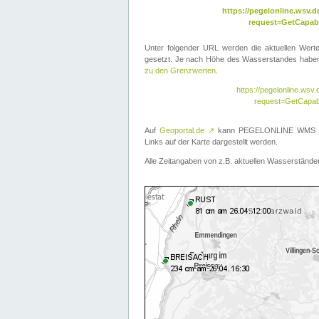
https://pegelonline.wsv
request=GetCapabi
Unter folgender URL werden die aktuellen Wer
gesetzt. Je nach Höhe des Wasserstandes haben 
zu den Grenzwerten
.
https://pegelonline.ws
request=GetCapab
Auf
Geoportal.de
↗
kann PEGELONLINE WMS übe
Links auf der Karte dargestellt werden.
Alle Zeitangaben von z.B. aktuellen Wasserständen 