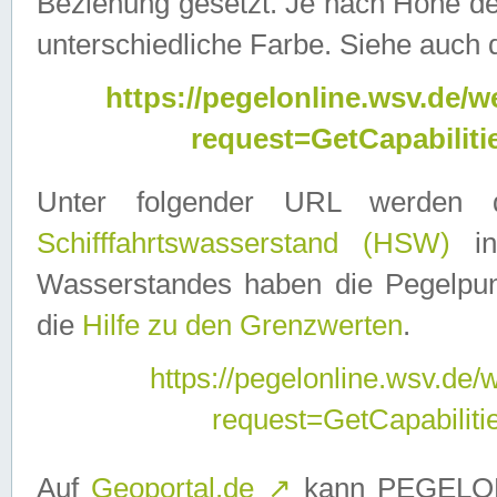
Beziehung gesetzt. Je nach Höhe d
unterschiedliche Farbe. Siehe auch 
https://pegelonline.wsv.de
request=GetCapabilit
Unter folgender URL werden
Schifffahrtswasserstand (HSW)
in
Wasserstandes haben die Pegelpunk
die
Hilfe zu den Grenzwerten
.
https://pegelonline.wsv.de
request=GetCapabilit
Auf
Geoportal.de
↗
kann PEGELON