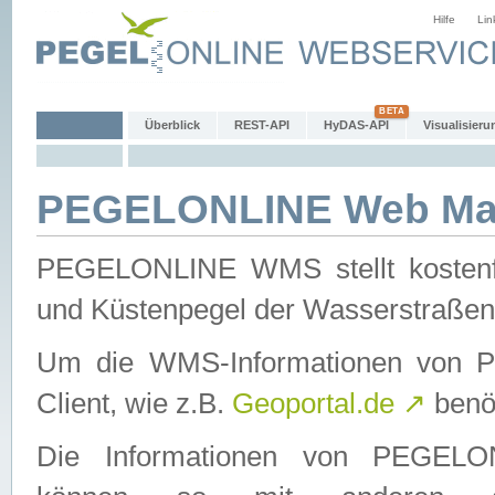
Hilfe
Lin
Überblick
REST-API
HyDAS-API
Visualisieru
PEGELONLINE Web Map
PEGELONLINE WMS stellt kostenfr
und Küstenpegel der Wasserstraßen
Um die WMS-Informationen von 
Client, wie z.B.
Geoportal.de
↗
benöt
Die Informationen von PEGE