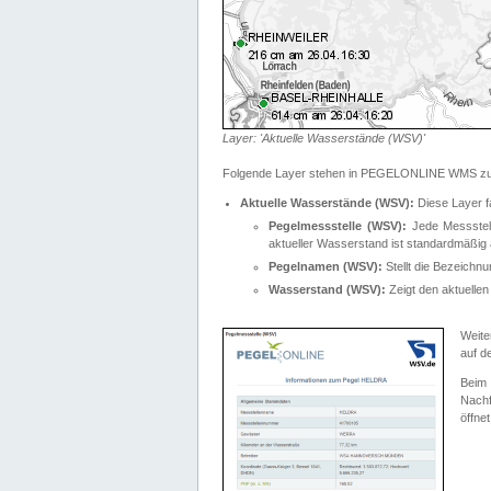
Layer: 'Aktuelle Wasserstände (WSV)'
Folgende Layer stehen in PEGELONLINE WMS zur
Aktuelle Wasserstände (WSV):
Diese Layer f
Pegelmessstelle (WSV):
Jede Messstelle
aktueller Wasserstand ist standardmäßig ä
Pegelnamen (WSV):
Stellt die Bezeich
Wasserstand (WSV):
Zeigt den aktuellen
Weite
auf d
Bei
Nachf
öffnet