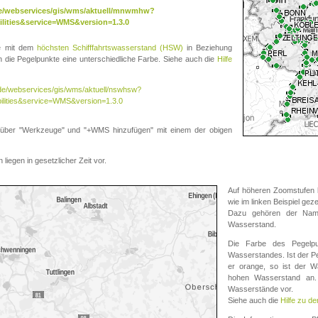
.de/webservices/gis/wms/aktuell/mnwmhw?
lities&service=WMS&version=1.3.0
te mit dem
höchsten Schifffahrtswasserstand (HSW)
in Beziehung
die Pegelpunkte eine unterschiedliche Farbe. Siehe auch die
Hilfe
v.de/webservices/gis/wms/aktuell/nswhsw?
ilities&service=WMS&version=1.3.0
r "Werkzeuge" und "+WMS hinzufügen" mit einem der obigen
liegen in gesetzlicher Zeit vor.
Auf höheren Zoomstufen k
wie im linken Beispiel gez
Dazu gehören der Name
Wasserstand.
Die Farbe des Pegelpu
Wasserstandes. Ist der Peg
er orange, so ist der Wa
hohen Wasserstand an. 
Wasserstände vor.
Siehe auch die
Hilfe zu d