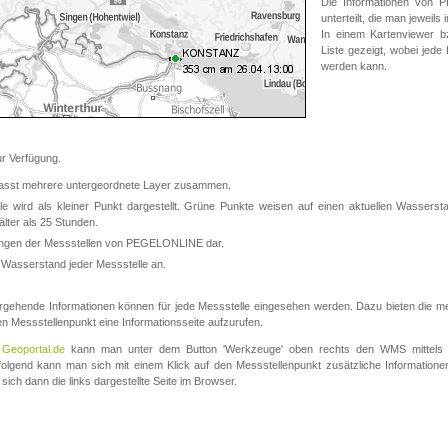
Die Informationen von
unterteilt, die man jeweil
In einem Kartenviewer b
Liste gezeigt, wobei jede
werden kann.
 Verfügung.
asst mehrere untergeordnete Layer zusammen.
 wird als kleiner Punkt dargestellt. Grüne Punkte weisen auf einen aktuellen Wasserstan
lter als 25 Stunden.
nungen der Messstellen von PEGELONLINE dar.
 Wasserstand jeder Messstelle an.
rgehende Informationen können für jede Messstelle eingesehen werden. Dazu bieten die meis
en Messstellenpunkt eine Informationsseite aufzurufen.
m
Geoportal.de
kann man unter dem Button 'Werkzeuge' oben rechts den WMS mittels
olgend kann man sich mit einem Klick auf den Messstellenpunkt zusätzliche Informatio
 sich dann die links dargestellte Seite im Browser.