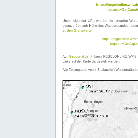
https://pegelonline.wsv
request=GetCapabi
Unter folgender URL werden die aktuellen Wer
gesetzt. Je nach Höhe des Wasserstandes haben 
zu den Grenzwerten
.
https://pegelonline.ws
request=GetCapab
Auf
Geoportal.de
↗
kann PEGELONLINE WMS übe
Links auf der Karte dargestellt werden.
Alle Zeitangaben von z.B. aktuellen Wasserständen 