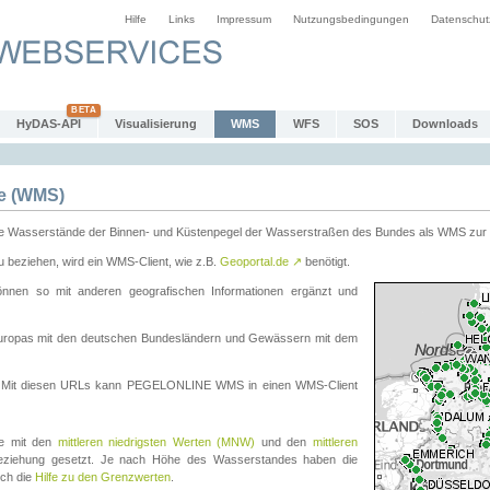
Hilfe
Links
Impressum
Nutzungsbedingungen
Datenschut
HyDAS-API
Visualisierung
WMS
WFS
SOS
Downloads
e (WMS)
e Wasserstände der Binnen- und Küstenpegel der Wasserstraßen des Bundes als WMS zur 
eziehen, wird ein WMS-Client, wie z.B.
Geoportal.de
↗
benötigt.
en so mit anderen geografischen Informationen ergänzt und
eleuropas mit den deutschen Bundesländern und Gewässern mit dem
. Mit diesen URLs kann PEGELONLINE WMS in einen WMS-Client
te mit den
mittleren niedrigsten Werten (MNW)
und den
mittleren
eziehung gesetzt. Je nach Höhe des Wasserstandes haben die
uch die
Hilfe zu den Grenzwerten
.