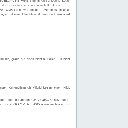
 PEGELONLINE WMS sind in verschiedene Layer
s in der Darstellung aus- und anschalten kann.
zw. WMS-Client werden die Layer meist in einer
 Layer mit einer Checkbox aktiviert und deaktiviert
d hin, graue auf einen nicht aktuellen. Ein nicht
ten Kartenclients die Möglichkeit mit einem Klick
 der oben genannten
GetCapabilities
hinzufügen.
nen zum
PEGELONLINE WMS
anzeigen lassen. Es