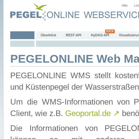
Hilfe
Lin
Überblick
REST-API
HyDAS-API
Visualisieru
PEGELONLINE Web Map
PEGELONLINE WMS stellt kostenfr
und Küstenpegel der Wasserstraßen
Um die WMS-Informationen von 
Client, wie z.B.
Geoportal.de
↗
benöt
Die Informationen von PEGE