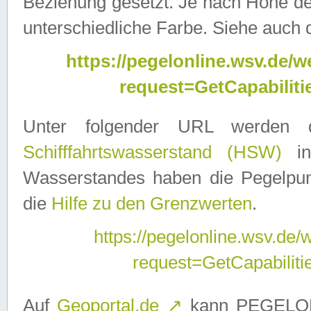
Beziehung gesetzt. Je nach Höhe d
unterschiedliche Farbe. Siehe auch 
https://pegelonline.wsv.de
request=GetCapabilit
Unter folgender URL werden
Schifffahrtswasserstand (HSW)
in
Wasserstandes haben die Pegelpunk
die
Hilfe zu den Grenzwerten
.
https://pegelonline.wsv.de
request=GetCapabilit
Auf
Geoportal.de
↗
kann PEGELON