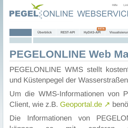
Hilfe
Lin
Überblick
REST-API
HyDAS-API
Visualisieru
PEGELONLINE Web Map
PEGELONLINE WMS stellt kostenfr
und Küstenpegel der Wasserstraßen
Um die WMS-Informationen von 
Client, wie z.B.
Geoportal.de
↗
benöt
Die Informationen von PEGE