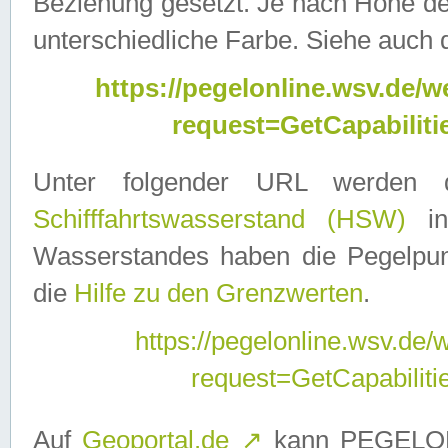
Beziehung gesetzt. Je nach Höhe d
unterschiedliche Farbe. Siehe auch 
https://pegelonline.wsv.de
request=GetCapabilit
Unter folgender URL werden
Schifffahrtswasserstand (HSW)
in
Wasserstandes haben die Pegelpunk
die
Hilfe zu den Grenzwerten
.
https://pegelonline.wsv.de
request=GetCapabilit
Auf
Geoportal.de
↗
kann PEGELON