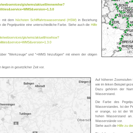
.de/webservices/gis/wms/aktuell/mnwmhw?
lities&service=WMS&version=1.3.0
te mit dem
höchsten Schifffahrtswasserstand (HSW)
in Beziehung
die Pegelpunkte eine unterschiedliche Farbe. Siehe auch die
Hilfe
v.de/webservices/gis/wms/aktuell/nswhsw?
ilities&service=WMS&version=1.3.0
r "Werkzeuge" und "+WMS hinzufügen" mit einem der obigen
liegen in gesetzlicher Zeit vor.
Auf höheren Zoomstufen k
wie im linken Beispiel gez
Dazu gehören der Name
Wasserstand.
Die Farbe des Pegelpu
Wasserstandes. Ist der Peg
er orange, so ist der Wa
hohen Wasserstand an. 
Wasserstände vor.
Siehe auch die
Hilfe zu d