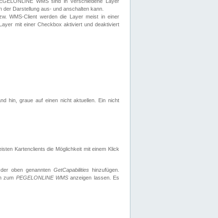
 PEGELONLINE WMS sind in verschiedene Layer
s in der Darstellung aus- und anschalten kann.
zw. WMS-Client werden die Layer meist in einer
 Layer mit einer Checkbox aktiviert und deaktiviert
d hin, graue auf einen nicht aktuellen. Ein nicht
ten Kartenclients die Möglichkeit mit einem Klick
 der oben genannten
GetCapabilities
hinzufügen.
nen zum
PEGELONLINE WMS
anzeigen lassen. Es