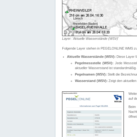
Layer: 'Aktuelle Wasserstände (WSV)'
Folgende Layer stehen in PEGELONLINE WMS zur
Aktuelle Wasserstände (WSV):
Diese Layer f
Pegelmessstelle (WSV):
Jede Messstelle
aktueller Wasserstand ist standardmäßig ä
Pegelnamen (WSV):
Stellt die Bezeich
Wasserstand (WSV):
Zeigt den aktuellen
Weite
auf d
Bei
Nachf
öffnet