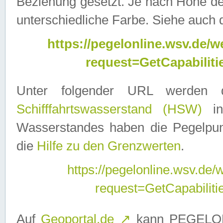
Beziehung gesetzt. Je nach Höhe d
unterschiedliche Farbe. Siehe auch 
https://pegelonline.wsv.de
request=GetCapabilit
Unter folgender URL werden
Schifffahrtswasserstand (HSW)
in
Wasserstandes haben die Pegelpunk
die
Hilfe zu den Grenzwerten
.
https://pegelonline.wsv.de
request=GetCapabilit
Auf
Geoportal.de
↗
kann PEGELON