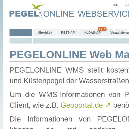
Hilfe
Lin
Überblick
REST-API
HyDAS-API
Visualisieru
PEGELONLINE Web Map
PEGELONLINE WMS stellt kostenfr
und Küstenpegel der Wasserstraßen
Um die WMS-Informationen von 
Client, wie z.B.
Geoportal.de
↗
benöt
Die Informationen von PEGE