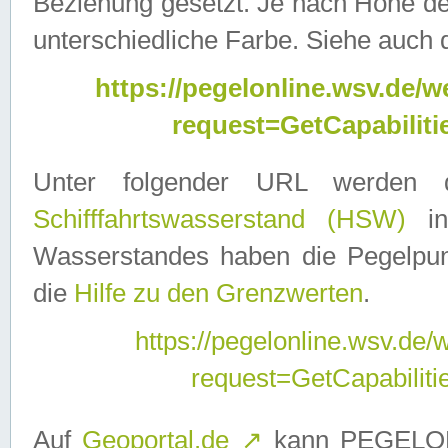
Beziehung gesetzt. Je nach Höhe d
unterschiedliche Farbe. Siehe auch 
https://pegelonline.wsv.de
request=GetCapabilit
Unter folgender URL werden
Schifffahrtswasserstand (HSW)
in
Wasserstandes haben die Pegelpunk
die
Hilfe zu den Grenzwerten
.
https://pegelonline.wsv.de
request=GetCapabilit
Auf
Geoportal.de
↗
kann PEGELON