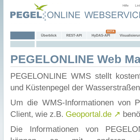
Hilfe
Lin
Überblick
REST-API
HyDAS-API
Visualisieru
PEGELONLINE Web Map
PEGELONLINE WMS stellt kostenfr
und Küstenpegel der Wasserstraßen
Um die WMS-Informationen von 
Client, wie z.B.
Geoportal.de
↗
benöt
Die Informationen von PEGE