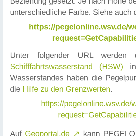
Beziehung gesetzt. Je nach Höhe d
unterschiedliche Farbe. Siehe auch 
https://pegelonline.wsv.de
request=GetCapabilit
Unter folgender URL werden
Schifffahrtswasserstand (HSW)
in
Wasserstandes haben die Pegelpunk
die
Hilfe zu den Grenzwerten
.
https://pegelonline.wsv.de
request=GetCapabilit
Auf
Geoportal.de
↗
kann PEGELON