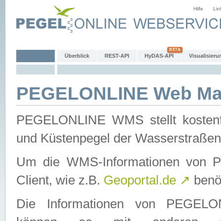
Hilfe
Lin
Überblick
REST-API
HyDAS-API
Visualisieru
PEGELONLINE Web Map
PEGELONLINE WMS stellt kostenfr
und Küstenpegel der Wasserstraßen
Um die WMS-Informationen von 
Client, wie z.B.
Geoportal.de
↗
benöt
Die Informationen von PEGE