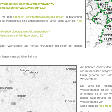
.de/webservices/gis/wms/aktuell/mnwmhw?
lities&service=WMS&version=1.3.0
te mit dem
höchsten Schifffahrtswasserstand (HSW)
in Beziehung
die Pegelpunkte eine unterschiedliche Farbe. Siehe auch die
Hilfe
v.de/webservices/gis/wms/aktuell/nswhsw?
ilities&service=WMS&version=1.3.0
r "Werkzeuge" und "+WMS hinzufügen" mit einem der obigen
liegen in gesetzlicher Zeit vor.
Auf höheren Zoomstufen k
wie im linken Beispiel gez
Dazu gehören der Name
Wasserstand.
Die Farbe des Pegelpu
Wasserstandes. Ist der Peg
er orange, so ist der Wa
hohen Wasserstand an. 
Wasserstände vor.
Siehe auch die
Hilfe zu d