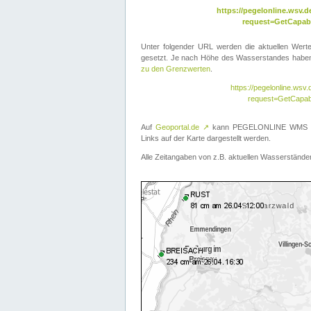
https://pegelonline.wsv
request=GetCapabi
Unter folgender URL werden die aktuellen Wer
gesetzt. Je nach Höhe des Wasserstandes haben 
zu den Grenzwerten
.
https://pegelonline.ws
request=GetCapab
Auf
Geoportal.de
↗
kann PEGELONLINE WMS übe
Links auf der Karte dargestellt werden.
Alle Zeitangaben von z.B. aktuellen Wasserständen 