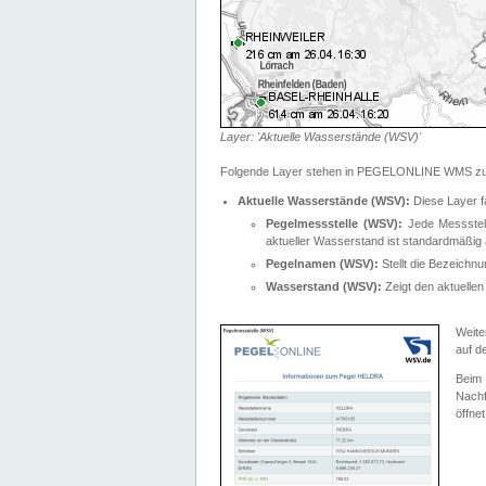
Layer: 'Aktuelle Wasserstände (WSV)'
Folgende Layer stehen in PEGELONLINE WMS zur
Aktuelle Wasserstände (WSV):
Diese Layer f
Pegelmessstelle (WSV):
Jede Messstelle
aktueller Wasserstand ist standardmäßig ä
Pegelnamen (WSV):
Stellt die Bezeich
Wasserstand (WSV):
Zeigt den aktuellen
Weite
auf d
Bei
Nachf
öffnet