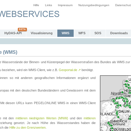
Hilfe
Links
Impressum
Nutzungsbedingungen
Datenschut
HyDAS-API
Visualisierung
WMS
WFS
SOS
Downloads
e (WMS)
e Wasserstände der Binnen- und Küstenpegel der Wasserstraßen des Bundes als WMS zur 
eziehen, wird ein WMS-Client, wie z.B.
Geoportal.de
↗
benötigt.
en so mit anderen geografischen Informationen ergänzt und
eleuropas mit den deutschen Bundesländern und Gewässern mit dem
. Mit diesen URLs kann PEGELONLINE WMS in einen WMS-Client
te mit den
mittleren niedrigsten Werten (MNW)
und den
mittleren
eziehung gesetzt. Je nach Höhe des Wasserstandes haben die
uch die
Hilfe zu den Grenzwerten
.