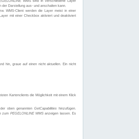
 PEGELONLINE WMS sind in verschiedene Layer
s in der Darstellung aus- und anschalten kann.
zw. WMS-Client werden die Layer meist in einer
 Layer mit einer Checkbox aktiviert und deaktiviert
d hin, graue auf einen nicht aktuellen. Ein nicht
ten Kartenclients die Möglichkeit mit einem Klick
 der oben genannten
GetCapabilities
hinzufügen.
nen zum
PEGELONLINE WMS
anzeigen lassen. Es