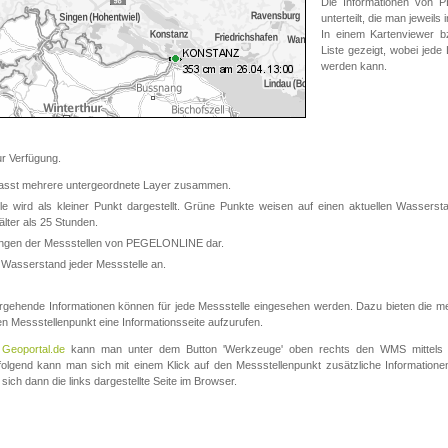
Die Informationen von
unterteilt, die man jeweil
In einem Kartenviewer b
Liste gezeigt, wobei jede
werden kann.
 Verfügung.
asst mehrere untergeordnete Layer zusammen.
 wird als kleiner Punkt dargestellt. Grüne Punkte weisen auf einen aktuellen Wasserstan
lter als 25 Stunden.
nungen der Messstellen von PEGELONLINE dar.
 Wasserstand jeder Messstelle an.
rgehende Informationen können für jede Messstelle eingesehen werden. Dazu bieten die meis
en Messstellenpunkt eine Informationsseite aufzurufen.
m
Geoportal.de
kann man unter dem Button 'Werkzeuge' oben rechts den WMS mittels
olgend kann man sich mit einem Klick auf den Messstellenpunkt zusätzliche Informatio
 sich dann die links dargestellte Seite im Browser.