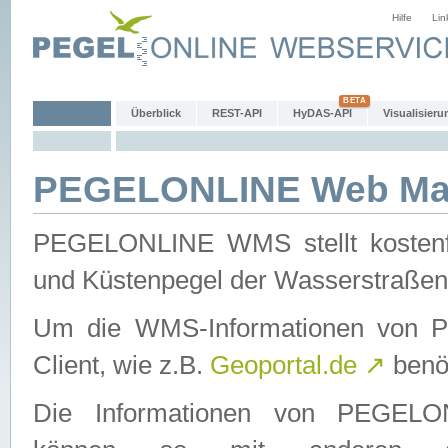
Hilfe
Lin
Überblick
REST-API
HyDAS-API
Visualisieru
PEGELONLINE Web Map
PEGELONLINE WMS stellt kostenfr
und Küstenpegel der Wasserstraßen
Um die WMS-Informationen von 
Client, wie z.B.
Geoportal.de
↗
benöt
Die Informationen von PEGE