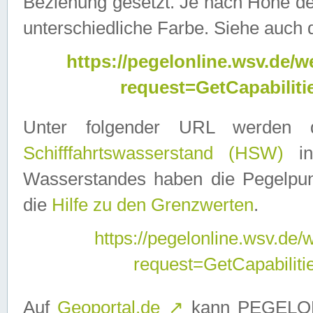
Beziehung gesetzt. Je nach Höhe d
unterschiedliche Farbe. Siehe auch 
https://pegelonline.wsv.de
request=GetCapabilit
Unter folgender URL werden
Schifffahrtswasserstand (HSW)
in
Wasserstandes haben die Pegelpunk
die
Hilfe zu den Grenzwerten
.
https://pegelonline.wsv.de
request=GetCapabilit
Auf
Geoportal.de
↗
kann PEGELON