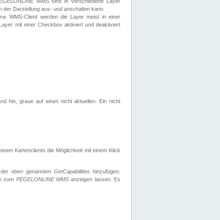
 PEGELONLINE WMS sind in verschiedene Layer
s in der Darstellung aus- und anschalten kann.
zw. WMS-Client werden die Layer meist in einer
 Layer mit einer Checkbox aktiviert und deaktiviert
d hin, graue auf einen nicht aktuellen. Ein nicht
ten Kartenclients die Möglichkeit mit einem Klick
 der oben genannten
GetCapabilities
hinzufügen.
nen zum
PEGELONLINE WMS
anzeigen lassen. Es