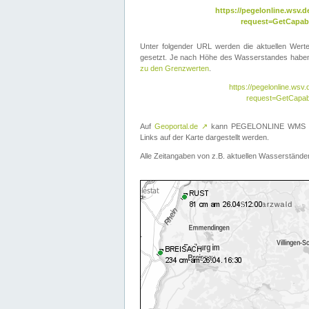
https://pegelonline.wsv
request=GetCapabi
Unter folgender URL werden die aktuellen Wer
gesetzt. Je nach Höhe des Wasserstandes haben 
zu den Grenzwerten
.
https://pegelonline.ws
request=GetCapab
Auf
Geoportal.de
↗
kann PEGELONLINE WMS übe
Links auf der Karte dargestellt werden.
Alle Zeitangaben von z.B. aktuellen Wasserständen 