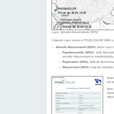
Layer: 'Aktuelle Wasserstände (WSV)'
Folgende Layer stehen in PEGELONLINE WMS zur
Aktuelle Wasserstände (WSV):
Diese Layer f
Pegelmessstelle (WSV):
Jede Messstelle
aktueller Wasserstand ist standardmäßig ä
Pegelnamen (WSV):
Stellt die Bezeich
Wasserstand (WSV):
Zeigt den aktuellen
Weite
auf d
Bei
Nachf
öffnet