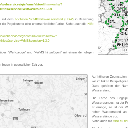
.de/webservices/gis/wms/aktuell/mnwmhw?
lities&service=WMS&version=1.3.0
te mit dem
höchsten Schifffahrtswasserstand (HSW)
in Beziehung
die Pegelpunkte eine unterschiedliche Farbe. Siehe auch die
Hilfe
v.de/webservices/gis/wms/aktuell/nswhsw?
ilities&service=WMS&version=1.3.0
r "Werkzeuge" und "+WMS hinzufügen" mit einem der obigen
liegen in gesetzlicher Zeit vor.
Auf höheren Zoomstufen k
wie im linken Beispiel gez
Dazu gehören der Name
Wasserstand.
Die Farbe des Pegelpu
Wasserstandes. Ist der Peg
er orange, so ist der Wa
hohen Wasserstand an. 
Wasserstände vor.
Siehe auch die
Hilfe zu d