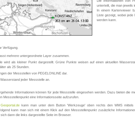
Die Informationen von
unterteilt, die man jeweil
In einem Kartenviewer b
Liste gezeigt, wobei jede
werden kann.
 Verfügung.
asst mehrere untergeordnete Layer zusammen.
 wird als kleiner Punkt dargestellt. Grüne Punkte weisen auf einen aktuellen Wasserstan
lter als 25 Stunden.
nungen der Messstellen von PEGELONLINE dar.
 Wasserstand jeder Messstelle an.
rgehende Informationen können für jede Messstelle eingesehen werden. Dazu bieten die meis
en Messstellenpunkt eine Informationsseite aufzurufen.
m
Geoportal.de
kann man unter dem Button 'Werkzeuge' oben rechts den WMS mittels
olgend kann man sich mit einem Klick auf den Messstellenpunkt zusätzliche Informatio
 sich dann die links dargestellte Seite im Browser.