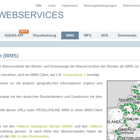
Hilfe
Links
Impressum
Nutzungsbedingungen
Datenschut
HyDAS-API
Visualisierung
WMS
WFS
SOS
Downloads
e (WMS)
e Wasserstände der Binnen- und Küstenpegel der Wasserstraßen des Bundes als WMS zur 
eziehen, wird ein WMS-Client, wie z.B.
Geoportal.de
↗
benötigt.
en so mit anderen geografischen Informationen ergänzt und
eleuropas mit den deutschen Bundesländern und Gewässern mit dem
. Mit diesen URLs kann PEGELONLINE WMS in einen WMS-Client
te mit den
mittleren niedrigsten Werten (MNW)
und den
mittleren
eziehung gesetzt. Je nach Höhe des Wasserstandes haben die
uch die
Hilfe zu den Grenzwerten
.