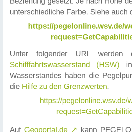
Beziehung gesetzt. Je nach Höhe d
unterschiedliche Farbe. Siehe auch 
https://pegelonline.wsv.de
request=GetCapabilit
Unter folgender URL werden
Schifffahrtswasserstand (HSW)
in
Wasserstandes haben die Pegelpunk
die
Hilfe zu den Grenzwerten
.
https://pegelonline.wsv.de
request=GetCapabilit
Auf
Geoportal.de
↗
kann PEGELON