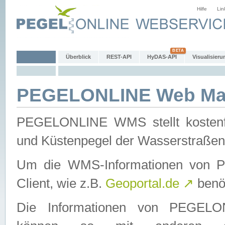
Hilfe
Lin
Überblick
REST-API
HyDAS-API
Visualisieru
PEGELONLINE Web Map
PEGELONLINE WMS stellt kostenfr
und Küstenpegel der Wasserstraßen
Um die WMS-Informationen von 
Client, wie z.B.
Geoportal.de
↗
benöt
Die Informationen von PEGE