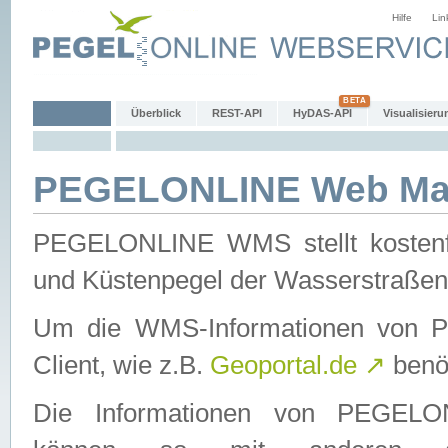
Hilfe
Lin
Überblick
REST-API
HyDAS-API
Visualisieru
PEGELONLINE Web Map
PEGELONLINE WMS stellt kostenfr
und Küstenpegel der Wasserstraßen
Um die WMS-Informationen von 
Client, wie z.B.
Geoportal.de
↗
benöt
Die Informationen von PEGE