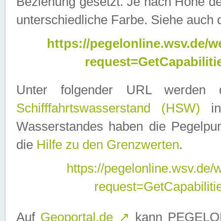
Beziehung gesetzt. Je nach Höhe d
unterschiedliche Farbe. Siehe auch 
https://pegelonline.wsv.de
request=GetCapabilit
Unter folgender URL werden
Schifffahrtswasserstand (HSW)
in
Wasserstandes haben die Pegelpunk
die
Hilfe zu den Grenzwerten
.
https://pegelonline.wsv.de
request=GetCapabilit
Auf
Geoportal.de
↗
kann PEGELON