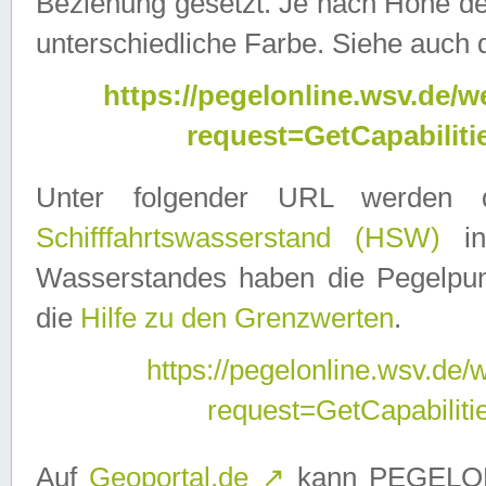
Beziehung gesetzt. Je nach Höhe d
unterschiedliche Farbe. Siehe auch 
https://pegelonline.wsv.de
request=GetCapabilit
Unter folgender URL werden
Schifffahrtswasserstand (HSW)
in
Wasserstandes haben die Pegelpunk
die
Hilfe zu den Grenzwerten
.
https://pegelonline.wsv.de
request=GetCapabilit
Auf
Geoportal.de
↗
kann PEGELON