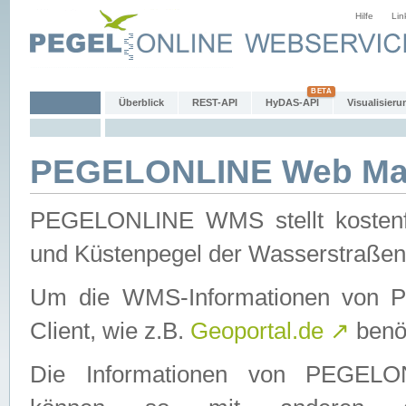
Hilfe
Lin
Überblick
REST-API
HyDAS-API
Visualisieru
PEGELONLINE Web Map
PEGELONLINE WMS stellt kostenfr
und Küstenpegel der Wasserstraßen
Um die WMS-Informationen von 
Client, wie z.B.
Geoportal.de
↗
benöt
Die Informationen von PEGE