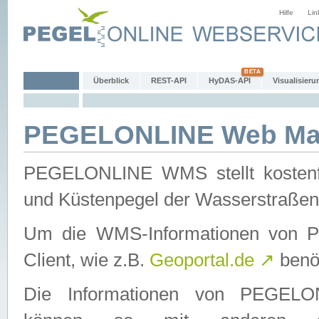
Hilfe
Lin
Überblick
REST-API
HyDAS-API
Visualisieru
PEGELONLINE Web Map
PEGELONLINE WMS stellt kostenfr
und Küstenpegel der Wasserstraßen
Um die WMS-Informationen von 
Client, wie z.B.
Geoportal.de
↗
benöt
Die Informationen von PEGE