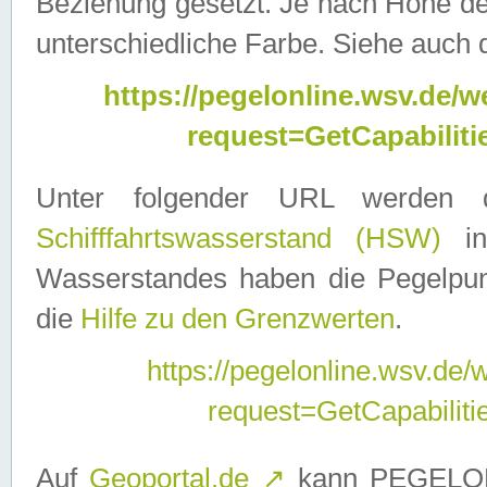
Beziehung gesetzt. Je nach Höhe d
unterschiedliche Farbe. Siehe auch 
https://pegelonline.wsv.de
request=GetCapabilit
Unter folgender URL werden
Schifffahrtswasserstand (HSW)
in
Wasserstandes haben die Pegelpunk
die
Hilfe zu den Grenzwerten
.
https://pegelonline.wsv.de
request=GetCapabilit
Auf
Geoportal.de
↗
kann PEGELON