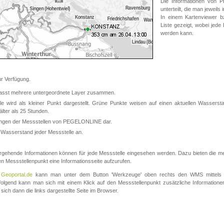
Die Informationen von
unterteilt, die man jeweil
In einem Kartenviewer b
Liste gezeigt, wobei jede
werden kann.
 Verfügung.
asst mehrere untergeordnete Layer zusammen.
 wird als kleiner Punkt dargestellt. Grüne Punkte weisen auf einen aktuellen Wasserstan
lter als 25 Stunden.
nungen der Messstellen von PEGELONLINE dar.
 Wasserstand jeder Messstelle an.
rgehende Informationen können für jede Messstelle eingesehen werden. Dazu bieten die meis
en Messstellenpunkt eine Informationsseite aufzurufen.
m
Geoportal.de
kann man unter dem Button 'Werkzeuge' oben rechts den WMS mittels
olgend kann man sich mit einem Klick auf den Messstellenpunkt zusätzliche Informatio
 sich dann die links dargestellte Seite im Browser.