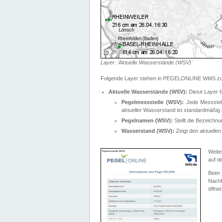
Layer: 'Aktuelle Wasserstände (WSV)'
Folgende Layer stehen in PEGELONLINE WMS zur
Aktuelle Wasserstände (WSV):
Diese Layer f
Pegelmessstelle (WSV):
Jede Messstelle
aktueller Wasserstand ist standardmäßig ä
Pegelnamen (WSV):
Stellt die Bezeich
Wasserstand (WSV):
Zeigt den aktuellen
Weite
auf d
Bei
Nachf
öffnet