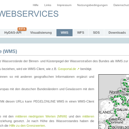
Hilfe
Links
Impressum
Nutzungsbedingungen
Datenschut
HyDAS-API
Visualisierung
WMS
WFS
SOS
Downloads
e (WMS)
e Wasserstände der Binnen- und Küstenpegel der Wasserstraßen des Bundes als WMS zur 
eziehen, wird ein WMS-Client, wie z.B.
Geoportal.de
↗
benötigt.
en so mit anderen geografischen Informationen ergänzt und
eleuropas mit den deutschen Bundesländern und Gewässern mit dem
. Mit diesen URLs kann PEGELONLINE WMS in einen WMS-Client
te mit den
mittleren niedrigsten Werten (MNW)
und den
mittleren
eziehung gesetzt. Je nach Höhe des Wasserstandes haben die
uch die
Hilfe zu den Grenzwerten
.