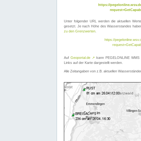
https://pegelonline.wsv
request=GetCapabi
Unter folgender URL werden die aktuellen Wer
gesetzt. Je nach Höhe des Wasserstandes haben 
zu den Grenzwerten
.
https://pegelonline.ws
request=GetCapab
Auf
Geoportal.de
↗
kann PEGELONLINE WMS übe
Links auf der Karte dargestellt werden.
Alle Zeitangaben von z.B. aktuellen Wasserständen 