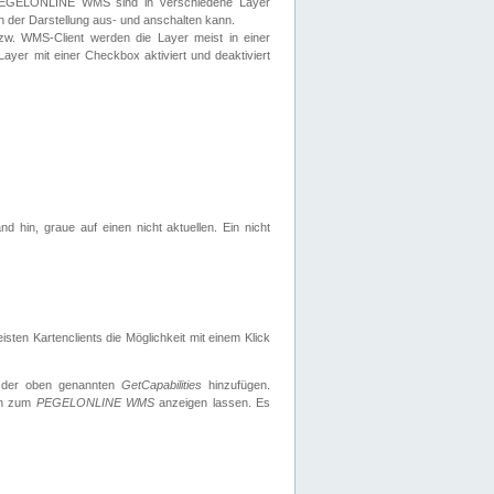
 PEGELONLINE WMS sind in verschiedene Layer
s in der Darstellung aus- und anschalten kann.
zw. WMS-Client werden die Layer meist in einer
 Layer mit einer Checkbox aktiviert und deaktiviert
d hin, graue auf einen nicht aktuellen. Ein nicht
ten Kartenclients die Möglichkeit mit einem Klick
 der oben genannten
GetCapabilities
hinzufügen.
nen zum
PEGELONLINE WMS
anzeigen lassen. Es