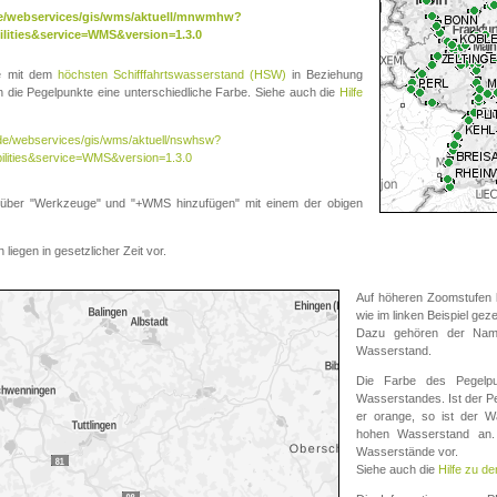
.de/webservices/gis/wms/aktuell/mnwmhw?
lities&service=WMS&version=1.3.0
te mit dem
höchsten Schifffahrtswasserstand (HSW)
in Beziehung
die Pegelpunkte eine unterschiedliche Farbe. Siehe auch die
Hilfe
v.de/webservices/gis/wms/aktuell/nswhsw?
ilities&service=WMS&version=1.3.0
r "Werkzeuge" und "+WMS hinzufügen" mit einem der obigen
liegen in gesetzlicher Zeit vor.
Auf höheren Zoomstufen k
wie im linken Beispiel gez
Dazu gehören der Name
Wasserstand.
Die Farbe des Pegelpu
Wasserstandes. Ist der Peg
er orange, so ist der Wa
hohen Wasserstand an. 
Wasserstände vor.
Siehe auch die
Hilfe zu d