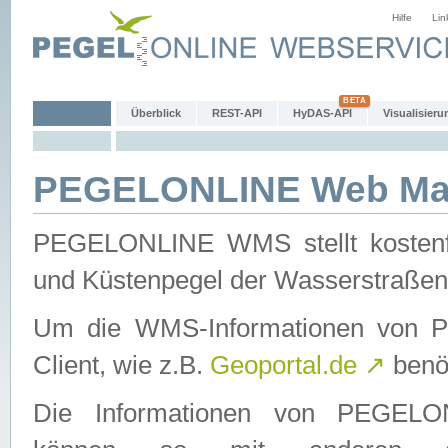
Hilfe
Lin
Überblick
REST-API
HyDAS-API
Visualisieru
PEGELONLINE Web Map
PEGELONLINE WMS stellt kostenfr
und Küstenpegel der Wasserstraßen
Um die WMS-Informationen von 
Client, wie z.B.
Geoportal.de
↗
benöt
Die Informationen von PEGE