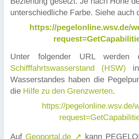
Beziehung gesetzt. Je nach Höhe d
unterschiedliche Farbe. Siehe auch 
https://pegelonline.wsv.de
request=GetCapabilit
Unter folgender URL werden
Schifffahrtswasserstand (HSW)
in
Wasserstandes haben die Pegelpunk
die
Hilfe zu den Grenzwerten
.
https://pegelonline.wsv.de
request=GetCapabilit
Auf
Geoportal.de
↗
kann PEGELON