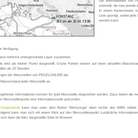
Die Informationen von
unterteilt, die man jeweil
In einem Kartenviewer b
Liste gezeigt, wobei jede
werden kann.
 Verfügung.
asst mehrere untergeordnete Layer zusammen.
 wird als kleiner Punkt dargestellt. Grüne Punkte weisen auf einen aktuellen Wasserstan
lter als 25 Stunden.
nungen der Messstellen von PEGELONLINE dar.
 Wasserstand jeder Messstelle an.
rgehende Informationen können für jede Messstelle eingesehen werden. Dazu bieten die meis
en Messstellenpunkt eine Informationsseite aufzurufen.
m
Geoportal.de
kann man unter dem Button 'Werkzeuge' oben rechts den WMS mittels
olgend kann man sich mit einem Klick auf den Messstellenpunkt zusätzliche Informatio
 sich dann die links dargestellte Seite im Browser.