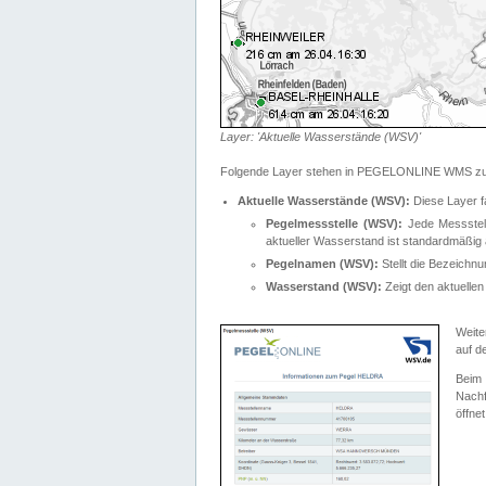
Layer: 'Aktuelle Wasserstände (WSV)'
Folgende Layer stehen in PEGELONLINE WMS zur
Aktuelle Wasserstände (WSV):
Diese Layer f
Pegelmessstelle (WSV):
Jede Messstelle
aktueller Wasserstand ist standardmäßig ä
Pegelnamen (WSV):
Stellt die Bezeich
Wasserstand (WSV):
Zeigt den aktuellen
Weite
auf d
Bei
Nachf
öffnet