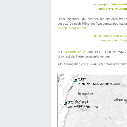
https://pegelonline.wsv
request=GetCapabi
Unter folgender URL werden die aktuellen Wer
gesetzt. Je nach Höhe des Wasserstandes haben 
zu den Grenzwerten
.
https://pegelonline.ws
request=GetCapab
Auf
Geoportal.de
↗
kann PEGELONLINE WMS übe
Links auf der Karte dargestellt werden.
Alle Zeitangaben von z.B. aktuellen Wasserständen 