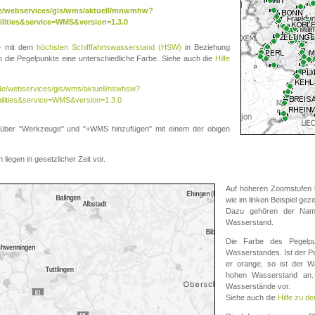
.de/webservices/gis/wms/aktuell/mnwmhw?
lities&service=WMS&version=1.3.0
te mit dem
höchsten Schifffahrtswasserstand (HSW)
in Beziehung
die Pegelpunkte eine unterschiedliche Farbe. Siehe auch die
Hilfe
v.de/webservices/gis/wms/aktuell/nswhsw?
ilities&service=WMS&version=1.3.0
r "Werkzeuge" und "+WMS hinzufügen" mit einem der obigen
liegen in gesetzlicher Zeit vor.
Auf höheren Zoomstufen k
wie im linken Beispiel gez
Dazu gehören der Name
Wasserstand.
Die Farbe des Pegelpu
Wasserstandes. Ist der Peg
er orange, so ist der Wa
hohen Wasserstand an. 
Wasserstände vor.
Siehe auch die
Hilfe zu d