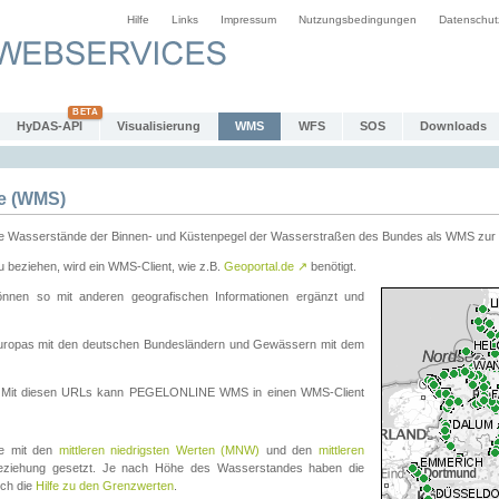
Hilfe
Links
Impressum
Nutzungsbedingungen
Datenschut
HyDAS-API
Visualisierung
WMS
WFS
SOS
Downloads
e (WMS)
e Wasserstände der Binnen- und Küstenpegel der Wasserstraßen des Bundes als WMS zur 
eziehen, wird ein WMS-Client, wie z.B.
Geoportal.de
↗
benötigt.
en so mit anderen geografischen Informationen ergänzt und
eleuropas mit den deutschen Bundesländern und Gewässern mit dem
. Mit diesen URLs kann PEGELONLINE WMS in einen WMS-Client
te mit den
mittleren niedrigsten Werten (MNW)
und den
mittleren
eziehung gesetzt. Je nach Höhe des Wasserstandes haben die
uch die
Hilfe zu den Grenzwerten
.