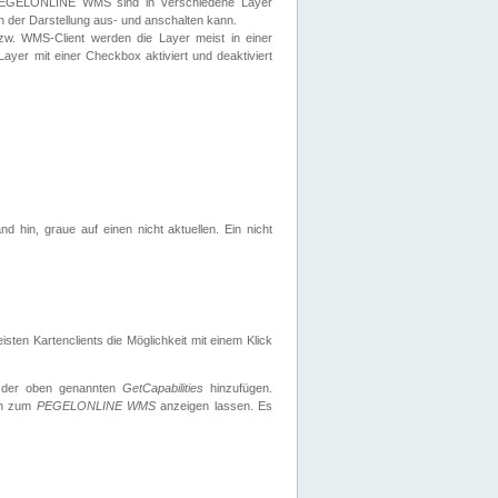
 PEGELONLINE WMS sind in verschiedene Layer
s in der Darstellung aus- und anschalten kann.
zw. WMS-Client werden die Layer meist in einer
 Layer mit einer Checkbox aktiviert und deaktiviert
d hin, graue auf einen nicht aktuellen. Ein nicht
ten Kartenclients die Möglichkeit mit einem Klick
 der oben genannten
GetCapabilities
hinzufügen.
nen zum
PEGELONLINE WMS
anzeigen lassen. Es