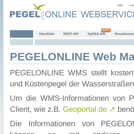
Hilfe
Lin
Überblick
REST-API
HyDAS-API
Visualisieru
PEGELONLINE Web Map
PEGELONLINE WMS stellt kostenfr
und Küstenpegel der Wasserstraßen
Um die WMS-Informationen von 
Client, wie z.B.
Geoportal.de
↗
benöt
Die Informationen von PEGE