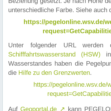
Beziehung gesetzt. Je nach Höhe d
unterschiedliche Farbe. Siehe auch 
https://pegelonline.wsv.de
request=GetCapabilit
Unter folgender URL werden
Schifffahrtswasserstand (HSW)
in
Wasserstandes haben die Pegelpunk
die
Hilfe zu den Grenzwerten
.
https://pegelonline.wsv.de
request=GetCapabilit
Auf
Geoportal.de
↗
kann PEGELON