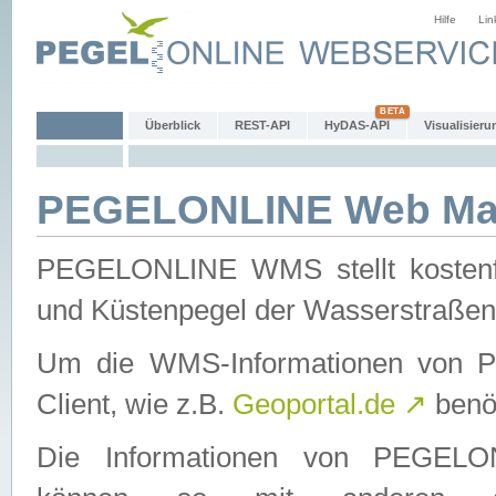
Hilfe
Lin
Überblick
REST-API
HyDAS-API
Visualisieru
PEGELONLINE Web Map
PEGELONLINE WMS stellt kostenfr
und Küstenpegel der Wasserstraßen
Um die WMS-Informationen von 
Client, wie z.B.
Geoportal.de
↗
benöt
Die Informationen von PEGE