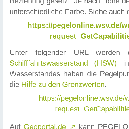
Beziehung gesetzt. Je nach Höhe d
unterschiedliche Farbe. Siehe auch 
https://pegelonline.wsv.de
request=GetCapabilit
Unter folgender URL werden
Schifffahrtswasserstand (HSW)
in
Wasserstandes haben die Pegelpunk
die
Hilfe zu den Grenzwerten
.
https://pegelonline.wsv.de
request=GetCapabilit
Auf
Geoportal.de
↗
kann PEGELON