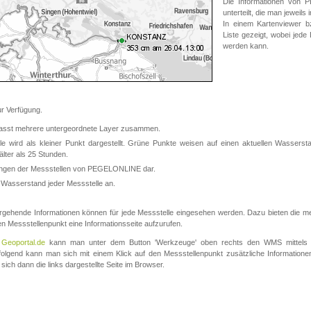
Die Informationen von
unterteilt, die man jeweil
In einem Kartenviewer b
Liste gezeigt, wobei jede
werden kann.
 Verfügung.
asst mehrere untergeordnete Layer zusammen.
 wird als kleiner Punkt dargestellt. Grüne Punkte weisen auf einen aktuellen Wasserstan
lter als 25 Stunden.
nungen der Messstellen von PEGELONLINE dar.
 Wasserstand jeder Messstelle an.
rgehende Informationen können für jede Messstelle eingesehen werden. Dazu bieten die meis
en Messstellenpunkt eine Informationsseite aufzurufen.
m
Geoportal.de
kann man unter dem Button 'Werkzeuge' oben rechts den WMS mittels
olgend kann man sich mit einem Klick auf den Messstellenpunkt zusätzliche Informatio
 sich dann die links dargestellte Seite im Browser.