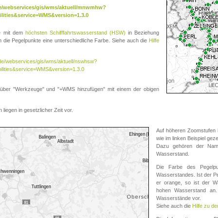
.de/webservices/gis/wms/aktuell/mnwmhw?
lities&service=WMS&version=1.3.0
te mit dem
höchsten Schifffahrtswasserstand (HSW)
in Beziehung
die Pegelpunkte eine unterschiedliche Farbe. Siehe auch die
Hilfe
v.de/webservices/gis/wms/aktuell/nswhsw?
ilities&service=WMS&version=1.3.0
r "Werkzeuge" und "+WMS hinzufügen" mit einem der obigen
liegen in gesetzlicher Zeit vor.
Auf höheren Zoomstufen k
wie im linken Beispiel gez
Dazu gehören der Name
Wasserstand.
Die Farbe des Pegelpu
Wasserstandes. Ist der Peg
er orange, so ist der Wa
hohen Wasserstand an. 
Wasserstände vor.
Siehe auch die
Hilfe zu d