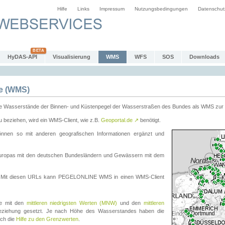
Hilfe
Links
Impressum
Nutzungsbedingungen
Datenschut
HyDAS-API
Visualisierung
WMS
WFS
SOS
Downloads
e (WMS)
e Wasserstände der Binnen- und Küstenpegel der Wasserstraßen des Bundes als WMS zur 
eziehen, wird ein WMS-Client, wie z.B.
Geoportal.de
↗
benötigt.
en so mit anderen geografischen Informationen ergänzt und
eleuropas mit den deutschen Bundesländern und Gewässern mit dem
. Mit diesen URLs kann PEGELONLINE WMS in einen WMS-Client
te mit den
mittleren niedrigsten Werten (MNW)
und den
mittleren
eziehung gesetzt. Je nach Höhe des Wasserstandes haben die
uch die
Hilfe zu den Grenzwerten
.