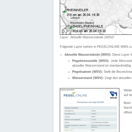
Layer: 'Aktuelle Wasserstände (WSV)'
Folgende Layer stehen in PEGELONLINE WMS zur
Aktuelle Wasserstände (WSV):
Diese Layer f
Pegelmessstelle (WSV):
Jede Messstelle
aktueller Wasserstand ist standardmäßig ä
Pegelnamen (WSV):
Stellt die Bezeich
Wasserstand (WSV):
Zeigt den aktuellen
Weite
auf d
Bei
Nachf
öffnet