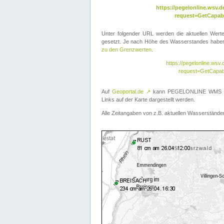
https://pegelonline.wsv
request=GetCapabi
Unter folgender URL werden die aktuellen Wer
gesetzt. Je nach Höhe des Wasserstandes haben 
zu den Grenzwerten
.
https://pegelonline.ws
request=GetCapab
Auf
Geoportal.de
↗
kann PEGELONLINE WMS übe
Links auf der Karte dargestellt werden.
Alle Zeitangaben von z.B. aktuellen Wasserständen 