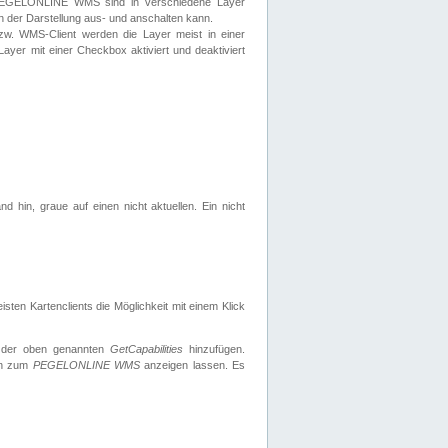
 PEGELONLINE WMS sind in verschiedene Layer
s in der Darstellung aus- und anschalten kann.
zw. WMS-Client werden die Layer meist in einer
 Layer mit einer Checkbox aktiviert und deaktiviert
d hin, graue auf einen nicht aktuellen. Ein nicht
ten Kartenclients die Möglichkeit mit einem Klick
 der oben genannten
GetCapabilities
hinzufügen.
nen zum
PEGELONLINE WMS
anzeigen lassen. Es