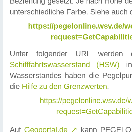
Beziehung gesetzt. Je nach Höhe d
unterschiedliche Farbe. Siehe auch 
https://pegelonline.wsv.de
request=GetCapabilit
Unter folgender URL werden
Schifffahrtswasserstand (HSW)
in
Wasserstandes haben die Pegelpunk
die
Hilfe zu den Grenzwerten
.
https://pegelonline.wsv.de
request=GetCapabilit
Auf
Geoportal.de
↗
kann PEGELON