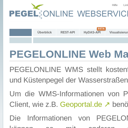
Hilfe
Lin
Überblick
REST-API
HyDAS-API
Visualisieru
PEGELONLINE Web Map
PEGELONLINE WMS stellt kostenfr
und Küstenpegel der Wasserstraßen
Um die WMS-Informationen von 
Client, wie z.B.
Geoportal.de
↗
benöt
Die Informationen von PEGE