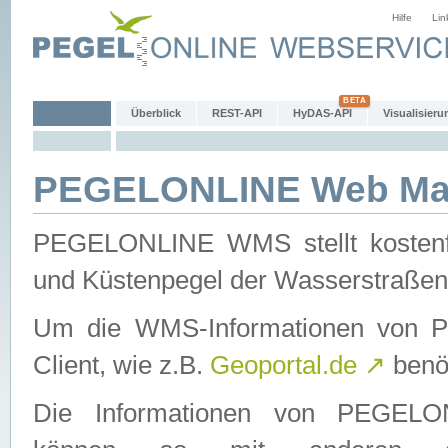
Hilfe
Lin
Überblick
REST-API
HyDAS-API
Visualisieru
PEGELONLINE Web Map
PEGELONLINE WMS stellt kostenfr
und Küstenpegel der Wasserstraßen
Um die WMS-Informationen von 
Client, wie z.B.
Geoportal.de
↗
benöt
Die Informationen von PEGE