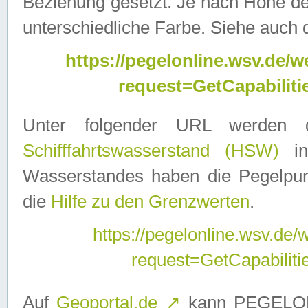
Beziehung gesetzt. Je nach Höhe d
unterschiedliche Farbe. Siehe auch 
https://pegelonline.wsv.de
request=GetCapabilit
Unter folgender URL werden
Schifffahrtswasserstand (HSW)
in
Wasserstandes haben die Pegelpunk
die
Hilfe zu den Grenzwerten
.
https://pegelonline.wsv.de
request=GetCapabilit
Auf
Geoportal.de
↗
kann PEGELON