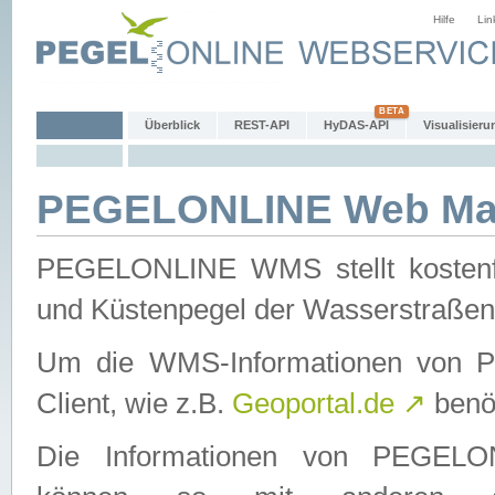
Hilfe
Lin
Überblick
REST-API
HyDAS-API
Visualisieru
PEGELONLINE Web Map
PEGELONLINE WMS stellt kostenfr
und Küstenpegel der Wasserstraßen
Um die WMS-Informationen von 
Client, wie z.B.
Geoportal.de
↗
benöt
Die Informationen von PEGE