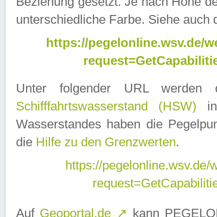
Beziehung gesetzt. Je nach Höhe d
unterschiedliche Farbe. Siehe auch 
https://pegelonline.wsv.de
request=GetCapabilit
Unter folgender URL werden
Schifffahrtswasserstand (HSW)
in
Wasserstandes haben die Pegelpunk
die
Hilfe zu den Grenzwerten
.
https://pegelonline.wsv.de
request=GetCapabilit
Auf
Geoportal.de
↗
kann PEGELON