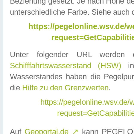
Beziehung gesetzt. Je nach Höhe d
unterschiedliche Farbe. Siehe auch 
https://pegelonline.wsv.de
request=GetCapabilit
Unter folgender URL werden
Schifffahrtswasserstand (HSW)
in
Wasserstandes haben die Pegelpunk
die
Hilfe zu den Grenzwerten
.
https://pegelonline.wsv.de
request=GetCapabilit
Auf
Geoportal.de
↗
kann PEGELON