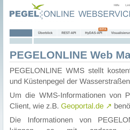
Hilfe
Lin
Überblick
REST-API
HyDAS-API
Visualisieru
PEGELONLINE Web Map
PEGELONLINE WMS stellt kostenfr
und Küstenpegel der Wasserstraßen
Um die WMS-Informationen von 
Client, wie z.B.
Geoportal.de
↗
benöt
Die Informationen von PEGE