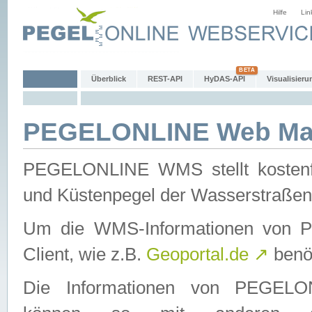
Hilfe
Lin
Überblick
REST-API
HyDAS-API
Visualisieru
PEGELONLINE Web Map
PEGELONLINE WMS stellt kostenfr
und Küstenpegel der Wasserstraßen
Um die WMS-Informationen von 
Client, wie z.B.
Geoportal.de
↗
benöt
Die Informationen von PEGE