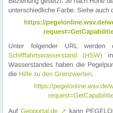
Beziehung gesetzt. Je nach Höhe d
unterschiedliche Farbe. Siehe auch 
https://pegelonline.wsv.de
request=GetCapabilit
Unter folgender URL werden
Schifffahrtswasserstand (HSW)
in
Wasserstandes haben die Pegelpunk
die
Hilfe zu den Grenzwerten
.
https://pegelonline.wsv.de
request=GetCapabilit
Auf
Geoportal.de
↗
kann PEGELON