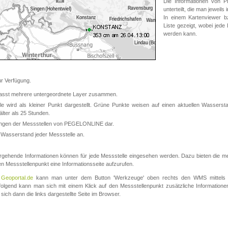
Die Informationen von
unterteilt, die man jeweil
In einem Kartenviewer b
Liste gezeigt, wobei jede
werden kann.
 Verfügung.
asst mehrere untergeordnete Layer zusammen.
 wird als kleiner Punkt dargestellt. Grüne Punkte weisen auf einen aktuellen Wasserstan
lter als 25 Stunden.
nungen der Messstellen von PEGELONLINE dar.
 Wasserstand jeder Messstelle an.
rgehende Informationen können für jede Messstelle eingesehen werden. Dazu bieten die meis
en Messstellenpunkt eine Informationsseite aufzurufen.
m
Geoportal.de
kann man unter dem Button 'Werkzeuge' oben rechts den WMS mittels
olgend kann man sich mit einem Klick auf den Messstellenpunkt zusätzliche Informatio
 sich dann die links dargestellte Seite im Browser.