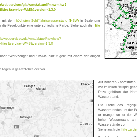
.de/webservices/gis/wms/aktuell/mnwmhw?
lities&service=WMS&version=1.3.0
te mit dem
höchsten Schifffahrtswasserstand (HSW)
in Beziehung
die Pegelpunkte eine unterschiedliche Farbe. Siehe auch die
Hilfe
v.de/webservices/gis/wms/aktuell/nswhsw?
ilities&service=WMS&version=1.3.0
r "Werkzeuge" und "+WMS hinzufügen" mit einem der obigen
liegen in gesetzlicher Zeit vor.
Auf höheren Zoomstufen k
wie im linken Beispiel gez
Dazu gehören der Name
Wasserstand.
Die Farbe des Pegelpu
Wasserstandes. Ist der Peg
er orange, so ist der Wa
hohen Wasserstand an. 
Wasserstände vor.
Siehe auch die
Hilfe zu d