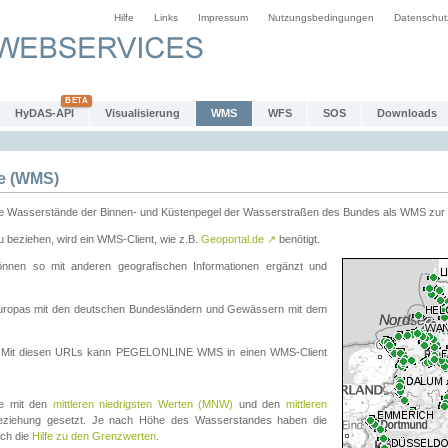
Hilfe
Links
Impressum
Nutzungsbedingungen
Datenschut
HyDAS-API
Visualisierung
WMS
WFS
SOS
Downloads
e (WMS)
e Wasserstände der Binnen- und Küstenpegel der Wasserstraßen des Bundes als WMS zur 
eziehen, wird ein WMS-Client, wie z.B.
Geoportal.de
↗
benötigt.
en so mit anderen geografischen Informationen ergänzt und
eleuropas mit den deutschen Bundesländern und Gewässern mit dem
. Mit diesen URLs kann PEGELONLINE WMS in einen WMS-Client
te mit den
mittleren niedrigsten Werten (MNW)
und den
mittleren
eziehung gesetzt. Je nach Höhe des Wasserstandes haben die
uch die
Hilfe zu den Grenzwerten
.