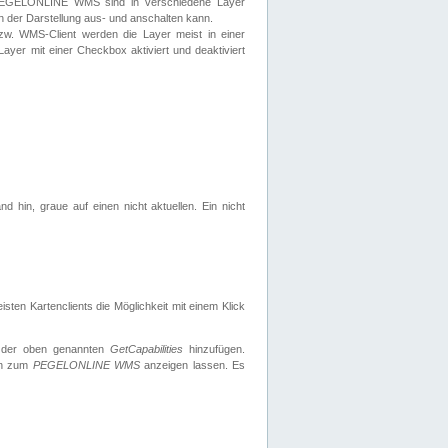
 PEGELONLINE WMS sind in verschiedene Layer
s in der Darstellung aus- und anschalten kann.
zw. WMS-Client werden die Layer meist in einer
 Layer mit einer Checkbox aktiviert und deaktiviert
d hin, graue auf einen nicht aktuellen. Ein nicht
ten Kartenclients die Möglichkeit mit einem Klick
 der oben genannten
GetCapabilities
hinzufügen.
nen zum
PEGELONLINE WMS
anzeigen lassen. Es