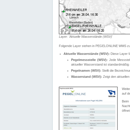
Layer: 'Aktuelle Wasserstände (WSV)'
Folgende Layer stehen in PEGELONLINE WMS zur
Aktuelle Wasserstände (WSV):
Diese Layer f
Pegelmessstelle (WSV):
Jede Messstelle
aktueller Wasserstand ist standardmäßig ä
Pegelnamen (WSV):
Stellt die Bezeich
Wasserstand (WSV):
Zeigt den aktuellen
Weite
auf d
Bei
Nachf
öffnet