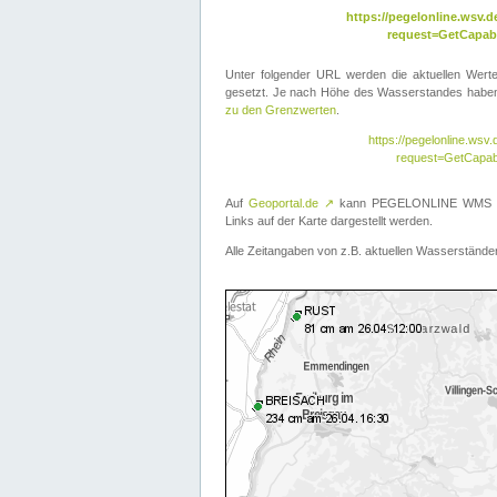
https://pegelonline.wsv
request=GetCapabi
Unter folgender URL werden die aktuellen Wer
gesetzt. Je nach Höhe des Wasserstandes haben 
zu den Grenzwerten
.
https://pegelonline.ws
request=GetCapab
Auf
Geoportal.de
↗
kann PEGELONLINE WMS übe
Links auf der Karte dargestellt werden.
Alle Zeitangaben von z.B. aktuellen Wasserständen 