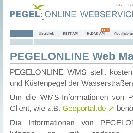
Hilfe
Lin
Überblick
REST-API
HyDAS-API
Visualisieru
PEGELONLINE Web Map
PEGELONLINE WMS stellt kostenfr
und Küstenpegel der Wasserstraßen
Um die WMS-Informationen von 
Client, wie z.B.
Geoportal.de
↗
benöt
Die Informationen von PEGE