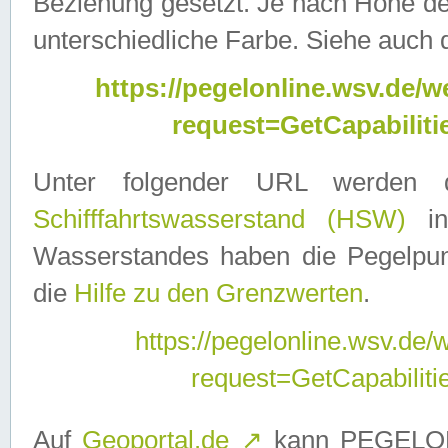
Beziehung gesetzt. Je nach Höhe d
unterschiedliche Farbe. Siehe auch 
https://pegelonline.wsv.de
request=GetCapabilit
Unter folgender URL werden
Schifffahrtswasserstand (HSW)
in
Wasserstandes haben die Pegelpunk
die
Hilfe zu den Grenzwerten
.
https://pegelonline.wsv.de
request=GetCapabilit
Auf
Geoportal.de
↗
kann PEGELON