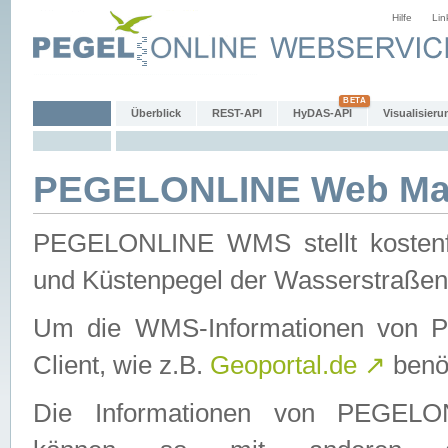
Hilfe
Lin
Überblick
REST-API
HyDAS-API
Visualisieru
PEGELONLINE Web Map
PEGELONLINE WMS stellt kostenfr
und Küstenpegel der Wasserstraßen
Um die WMS-Informationen von 
Client, wie z.B.
Geoportal.de
↗
benöt
Die Informationen von PEGE