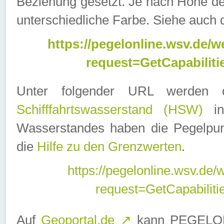
Beziehung gesetzt. Je nach Höhe d
unterschiedliche Farbe. Siehe auch 
https://pegelonline.wsv.de
request=GetCapabilit
Unter folgender URL werden
Schifffahrtswasserstand (HSW)
in
Wasserstandes haben die Pegelpunk
die
Hilfe zu den Grenzwerten
.
https://pegelonline.wsv.de
request=GetCapabilit
Auf
Geoportal.de
↗
kann PEGELON