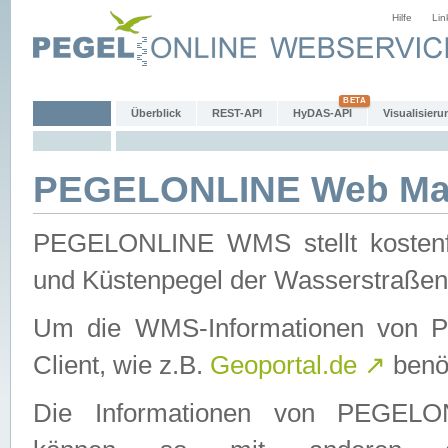
Hilfe
Lin
Überblick
REST-API
HyDAS-API
Visualisieru
PEGELONLINE Web Map
PEGELONLINE WMS stellt kostenfr
und Küstenpegel der Wasserstraßen
Um die WMS-Informationen von 
Client, wie z.B.
Geoportal.de
↗
benöt
Die Informationen von PEGE