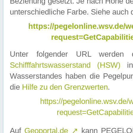
Beziehung gesetzt. Je nach Höhe d
unterschiedliche Farbe. Siehe auch 
https://pegelonline.wsv.de
request=GetCapabilit
Unter folgender URL werden
Schifffahrtswasserstand (HSW)
in
Wasserstandes haben die Pegelpunk
die
Hilfe zu den Grenzwerten
.
https://pegelonline.wsv.de
request=GetCapabilit
Auf
Geoportal.de
↗
kann PEGELON