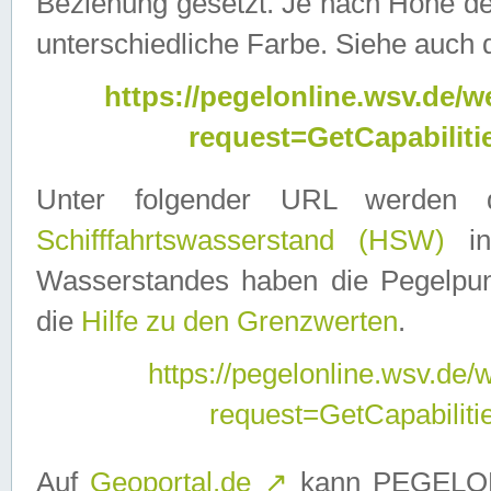
Beziehung gesetzt. Je nach Höhe d
unterschiedliche Farbe. Siehe auch 
https://pegelonline.wsv.de
request=GetCapabilit
Unter folgender URL werden
Schifffahrtswasserstand (HSW)
in
Wasserstandes haben die Pegelpunk
die
Hilfe zu den Grenzwerten
.
https://pegelonline.wsv.de
request=GetCapabilit
Auf
Geoportal.de
↗
kann PEGELON