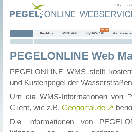
Hilfe
Lin
Überblick
REST-API
HyDAS-API
Visualisieru
PEGELONLINE Web Map
PEGELONLINE WMS stellt kostenfr
und Küstenpegel der Wasserstraßen
Um die WMS-Informationen von 
Client, wie z.B.
Geoportal.de
↗
benöt
Die Informationen von PEGE